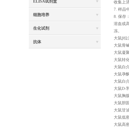
ELISA试剂盒
收集上
7. 样
细胞培养
8. 保
溶血或
生化试剂
冻。
大鼠β位淀
抗体
大鼠骨碱性
大鼠凝聚素
大鼠转化生
大鼠白介素3
大鼠孕酮受
大鼠白介素
大鼠D-乳
大鼠胸腺活
大鼠胆固醇
大鼠甘油三
大鼠低密度
大鼠高密度