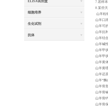
ELISA试剂盒
7.若
8.某
细胞培养
山羊粒细
山羊口蹄
生化试剂
山羊可的松
山羊抗利
抗体
山羊结合
山羊碱性
山羊甲状
山羊甲状
山羊黄体
山羊黄嘌
山羊还原
山羊*酶
山羊骨形
山羊骨碱
山羊骨钙
山羊骨保