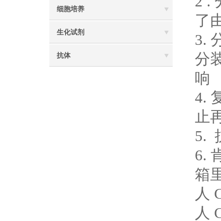
2
细胞培养
了
生化试剂
3.
分
抗体
响
4
止
5
6
箱
人 
人 C