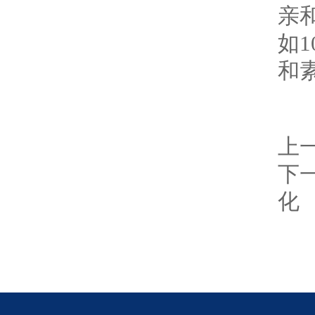
亲
如
和
上
下
化