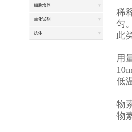
(2
细胞培养
稀释
生化试剂
匀。
此
抗体
2
用
1
低
3
物
物
4