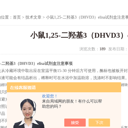
的位置：
首页
>
技术文章
> 小鼠1,25-二羟基3（DHVD3）elisa试剂盒注意
小鼠1,25-二羟基3（DHVD3
浏览次数：
189
发布日期
5-二羟基3（DHVD3）elisa试剂盒注意事项
剂盒从冷藏环境中取出应在室温平衡15-30 分钟后方可使用，酶标包被板
浓洗涤液可能会有结晶析出，稀释时可在水浴中加温助溶，洗涤时不影响结果
各步加样均应使用加样器，并经常校对其准确性，以避免试验误差。一次加样
板膜只限一次性使用，以避免交叉污染。
欢迎您！
物请避光保存。
来自局域网的朋友！有什么可以帮
助您的吗？
格按照说明书的操作进行，试验结果判定必须以酶标仪读数为准.
有样品，洗涤液和各种废弃物都应按传染物处理。
试剂不同批号组分不得混用。
代测或者样本暂时不测定，可立即低温冻存，温度越低越好，中间避免反复冻