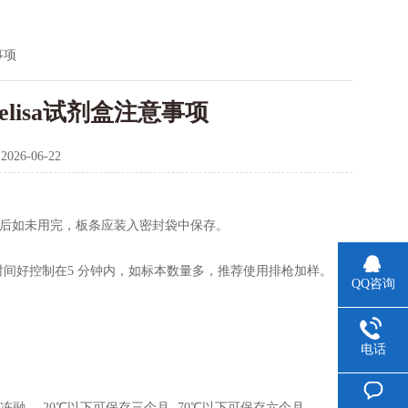
事项
）elisa试剂盒注意事项
：
2026-06-22
开封后如未用完，板条应装入密封袋中保存。
。
时间好控制在5 分钟内，如标本数量多，推荐使用排枪加样。
QQ咨询
电话
融，-20℃以下可保存三个月,-70℃以下可保存六个月。