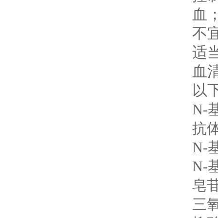
血
不
适
血
以
N-
抗体
N-
N-
皂苷
三氧