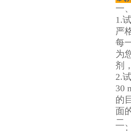
一
1
严
每
为
剂
2
3
的
面
二