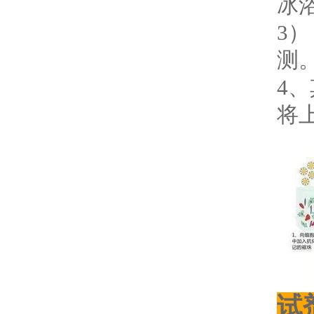
冰
3）
测
4、
将上
试