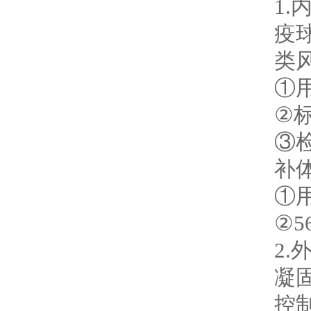
1
疫
类
①用
②
③
补
①
②5
2
凝
控