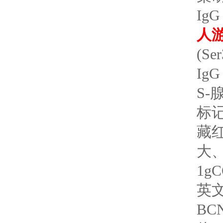
IgG
人游
(S
IgG
S-
标
藏红
大、
1gC
英文
BC