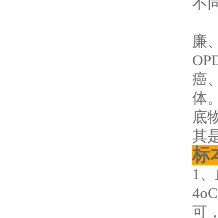
不
（
廉
O
癌
体
底
其是
标
1
4o
可，