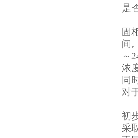
是
（
固相
间
～
浓度
同
对
（
初
采