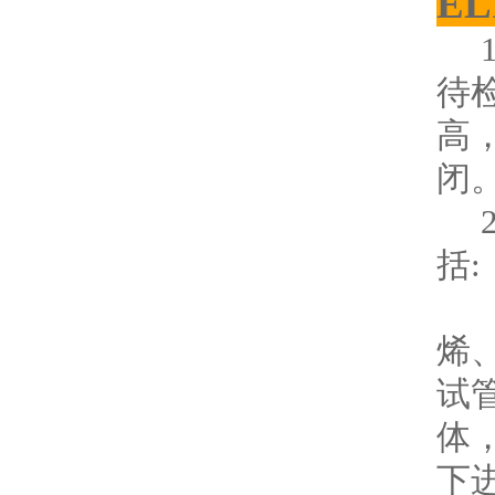
E
1
待
高
闭
2
括:
（
烯
试
体
下