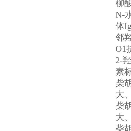
柳酸
N-
体I
邻羟
O1
2-羟
素
柴胡
大、
柴胡
大、
柴胡