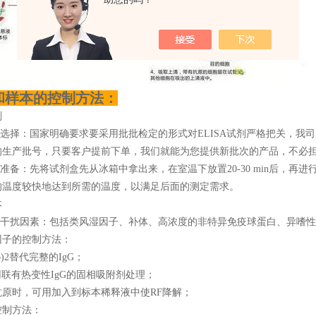
和样本的控制方法：
剂
的选择：国家明确要求要采用批批检定的形式对ELISA试剂严格把关，我
的生产批号，只要客户提前下单，我们就能为您提供新批次的产品，不必
的准备：先将试剂盒先从冰箱中拿出来，在室温下放置20-30 min后，
的温度较快地达到所需的温度，以满足后面的测定需求。
本
源性干扰因素：包括类风湿因子、补体、高浓度的非特异免疫球蛋白、异嗜
因子的控制方法：
b)2替代完整的IgG；
联有热变性IgG的固相吸附剂处理；
抗原时，可用加入到标本稀释液中使RF降解；
控制方法：