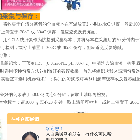
的采集与保存：
：将收集于血清分离管的全血标本在室温放置2 小时或4oC 过夜，然后1000
上清置于-20oC 或-80oC 保存，但应避免反复冻融。
：用EDTA 或肝素作为抗凝剂采集标本，并将标本在采集后的30 分钟内于2-8oC
可检测，或将上清置于-20oC 或-80oC 保存，但应避免反复冻融。
匀浆：
适量组织块，于预冷PBS（0.01mol/L, pH 7.0-7.2）中清洗去除血
同时选用多种匀浆方法达到较好的破碎效果：首先将组织块移入玻璃匀浆器，加
件实验室可选用机器匀浆）；得到的匀浆液可再利用超声破碎或反复冻融
制备好的匀浆液于5000×g 离心5 分钟，留取上清即可检测。
生物标本：请1000×g 离心20 分钟，取上清即可检测，或将上清置于-20oC
欢迎您！
来自局域网的朋友！有什么可以帮
助您的吗？