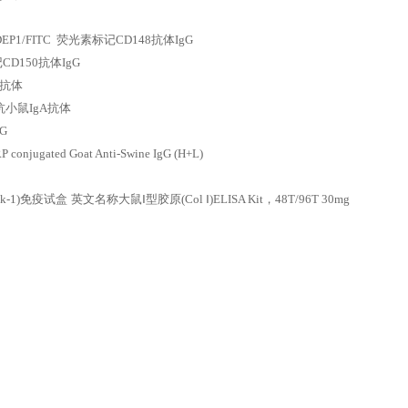
P1/FITC 荧光素标记CD148抗体IgG
D150抗体IgG
A抗体
兔抗小鼠IgA抗体
G
ted Goat Anti-Swine IgG (H+L)
lk-1)免疫试盒
英文名称大鼠Ⅰ型胶原(Col Ⅰ)ELISA Kit，48T/96T 30mg