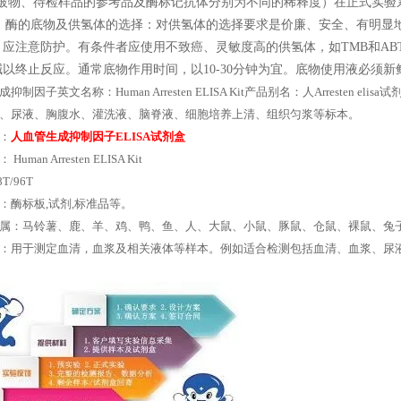
包被物、待检样品的参考品及酶标记抗体分别为不同的稀释度）在正式实
 酶的底物及供氢体的选择：对供氢体的选择要求是价廉、安全、有明显地
，应注意防护。有条件者应使用不致癌、灵敏度高的供氢体，如TMB和AB
以终止反应。通常底物作用时间，以10-30分钟为宜。底物使用液必须新鲜
抑制因子英文名称：Human Arresten ELISA Kit产品别名：人Arrest
、尿液、胸腹水、灌洗液、脑脊液、细胞培养上清、组织匀浆等标本。
：
人血管生成抑制因子ELISA试剂盒
uman Arresten ELISA Kit
T/96T
：酶标板,试剂,标准品等。
属：马铃薯、鹿、羊、鸡、鸭、鱼、人、大鼠、小鼠、豚鼠、仓鼠、裸鼠、兔
：用于测定血清，血浆及相关液体等样本。例如适合检测包括血清、血浆、尿液