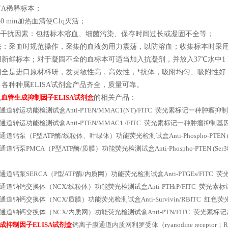
TA稀释标本；
30 min加热血清使C1q灭活；
源性干扰因素：包括标本溶血、细菌污染、保存时间过长或凝固不全等；
法：采血时规范操作，采集的血液勿用力震荡，以防溶血；收集标本时采
用新鲜标本；对于凝固不全的血标本可适当加入抗凝剂，并放入37℃水中1
用全是进口原材料研，发灵敏性高，高效性，*抗体，吸附均匀、吸附性好
各种种属ELISA试剂盒产品齐全，质量可靠。
人血管生成抑制因子ELISA试剂盒
的相关产品：
道转运功能检测试盒Anti-PTEN/MMAC1(NT)/FITC 荧光素标记一种肿瘤抑
道转运功能检测试盒Anti-PTEN/MMAC1 /FITC 荧光素标记一种肿瘤抑制基
道钙泵（F型ATP酶/线粒体、叶绿体）功能荧光检测试盒Anti-Phospho-PTEN (S
道钙泵PMCA（P型ATP酶/质膜）功能荧光检测试盒Anti-Phospho-PTEN (Ser38
道钙泵SERCA（P型ATP酶/内质网）功能荧光检测试盒Anti-PTGEs/FITC
通道钠钙交换体（NCX/线粒体）功能荧光检测试盒Anti-PTHrP/FITC 荧光
道钠钙交换体（NCX/质膜）功能荧光检测试盒Anti-Survivin/RBITC 红色荧光
通道钠钙交换体（NCX/内质网）功能荧光检测试盒Anti-PTN/FITC 荧光素标
成抑制因子ELISA试剂盒
钙离子膜通道内质网利罗受体（ryanodine receptor；