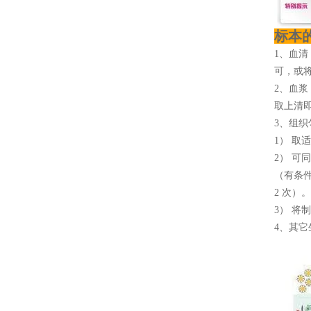
标本
1、血清
可，或将
2、血浆
取上清即
3、组织
1） 取
2） 可
（有条
2 次）。
3） 将
4、其它