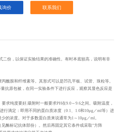
线询价
联系我们
式二份，以保证实验结果的准确性。有时本底较高，说明有非
聚丙酰胺和纤维素等。其形式可以是凹孔平板、试管、珠粒等。
等量抗原包被，在同一实验条件下进行反应，观察其显色反应是
纯度要好,吸附时一般要求PH在9.0～9.6之间。吸附温度，
滴定：即用不同的蛋白质浓度（0.1、1.0和10μg／ml等）进
少的浓度。对于多数蛋白质来说通常为1～10μg／ml。
（见酶标记抗体部份）。然后再固定其它条件或采取“方阵