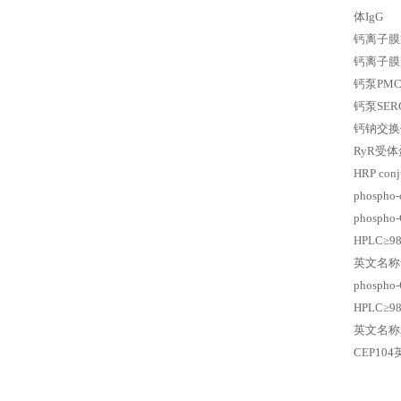
体IgG
钙离子膜通
钙离子膜通
钙泵PMC
钙泵SER
钙钠交换体
RyR受体蛋
HRP con
phosph
phosp
HPLC≥
英文名称兔子
phosph
HPLC≥9
英文名称二丹
CEP10