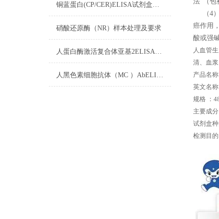
法”（
铜蓝蛋白(CP/CER)ELISA试剂盒​操作步骤
（4）
癌作用
硝酸还原酶（NR）样本处理及要求
酸或强碱
人血管生成
人蛋白酶激活复合体亚基2ELISA试剂盒注意事项
清、血浆
产品名称
人黑色素细胞抗体（MC ）AbELISA试剂盒注意事项
英文名称： H
规格 ：48
主要成分
试剂盒种
检测目的