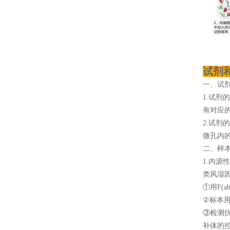
试剂
一、试
1.试剂
有对应
2.试剂
微孔内
二、样
1.内
类风湿
①用F(a
②标本用
③检测
补体的