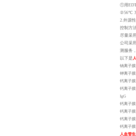
①用ED
②56℃ 
2.外
控制方
尽量采
公司采
测服务，
以下是
钠离子膜通
钾离子膜通
钙离子膜通
钙离子膜通
IgG
钙离子膜通
钙离子膜
钙离子膜通
钙离子膜
人血管生