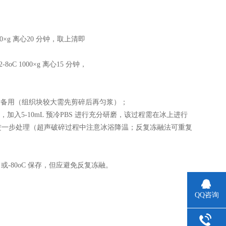
×g 离心20 分钟，取上清即
 1000×g 离心15 分钟，
液，称重后备用（组织块较大需先剪碎后再匀浆）；
入5-10mL 预冷PBS 进行充分研磨，该过程需在冰上进行
进一步处理（超声破碎过程中注意冰浴降温；反复冻融法可重复
 或-80oC 保存，但应避免反复冻融。
QQ咨询