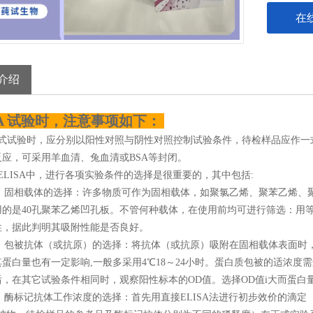
在
介绍
SA 试验时，注意事项如下：
正式试验时，应分别以阳性对照与阴性对照控制试验条件，待检样品应作一
反应，可采用羊血清、兔血清或BSA等封闭。
ELISA中，进行各项实验条件的选择是很重要的，其中包括:
 固相载体的选择：许多物质可作为固相载体，如聚氯乙烯、聚苯乙烯、
用的是40孔聚苯乙烯凹孔板。不管何种载体，在使用前均可进行筛选：用
性，据此判明其吸附性能是否良好。
包被抗体（或抗原）的选择：将抗体（或抗原）吸附在固相载体表面时，要求
蛋白量也有一定影响,一般多采用4℃18～24小时。蛋白质包被的适浓度需进行
，在其它试验条件相同时，观察阳性标本的OD值。选择OD值i大而蛋白量
 酶标记抗体工作浓度的选择：首先用直接ELISA法进行初步效价的滴定