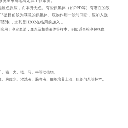
验系统里准确地滴定其工作浓度。
显色反应，而本身无色。有些供氢体（如OPD等）有潜在的致
TS是目前较为满意的供氢体。底物作用一段时间后，应加入强
配制，尤其是H2O2在临用前加入 。
en elisa试剂盒用于测定血清，血浆及相关液体等样本。例如适合检测包括血
子、猪、犬、猴、马、牛等动植物。
、胸腹水、灌洗液、脑脊液、细胞培养上清、组织匀浆等标本..