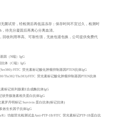
用无菌试管，经检测后再低温冻存；保存时间不宜过久，检测时
 h，待充分凝固后再离心分离血清。
，回收利用率高、可靠性强，无效包退包换，公司提供免费代
制基因（N端）IgG
因抗体（C端）IgG
er380) /FITC 荧光素标记酸化肿瘤抑制基因PTEN抗体IgG
0/Thr382/Thr383)/FITC 荧光素标记酸化肿瘤抑制基因PTEN抗体
 荧光素标记前列腺素E合成酶抗体IgG
素标记状旁腺激素相关蛋白抗体IgG
素罗丹明标记 Survivin 蛋白抗体(标记抗体)
记多效生长因子抗体IgG
RyR）功能荧光检测试盒Anti-PTP-1B/FITC 荧光素标记PTP-1B蛋白抗