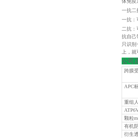
体免疫
一抗二
一抗：
二抗：
抗自己
只识别
上，就
公司
跨膜
APC
重组
ATP
颗粒
m
有机
衍生