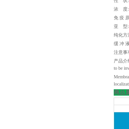
性
状
浓
度
免
疫
亚
型
纯化方
缓
冲
注意事
产品介
to be in
Membran
localiza
商品