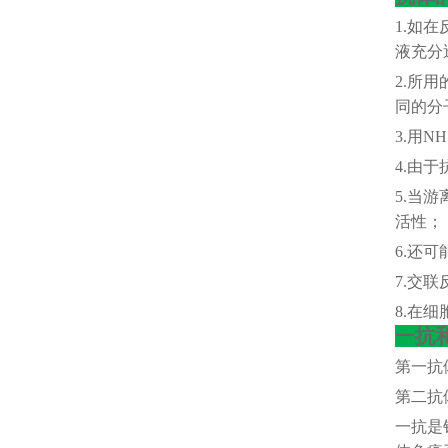
1.如在
液充分
2.所
同的分
3.用
4.由于
5.当
活性；
6.还
7.交
8.在
一抗
第一抗
第二抗
一抗是