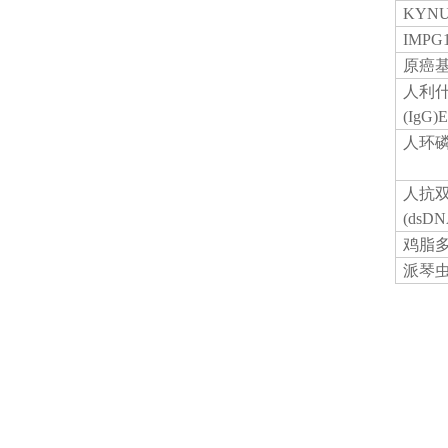
KYN
IMP
原癌
人利
(IgG
人环
人抗
(dsD
鸡脂
派琴