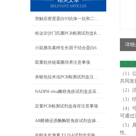
相关文章
RELEVANT ARTICLES
突触后密度蛋白93抗体一抗和二抗的区别
哈达尔沙门氏菌PCR检测试剂盒RNA质量检测
详细
小鼠胰岛素样生长因子结合蛋白6ELISA试剂盒注意事项
双重轮丝链霉菌培养​注意事项
实验
（
1）
杀蛎包拉米虫PCR检测试剂盒注意事项
共同发
（
2）
NADPH elisa酶联免疫试剂盒反应步骤
（
3）
定量PCR检测试剂盒保存注意事项
（
4）
可通过
AR醛糖还原酶酶联免疫试剂盒操作步骤
（
5）
性。
牛蛙生长激素 ELISA试剂盒实验操作注意事项