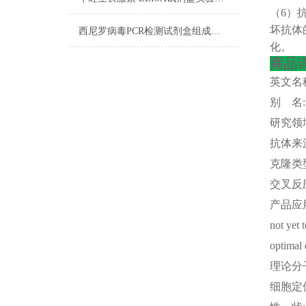
（
6）
坏抗体
西尼罗病毒PCR检测试剂盒组成及试剂配制
化。
商品
英文名
别
名
研究领
抗体来
克隆类
交叉反
产品应
not yet 
optimal 
理论分
细胞定