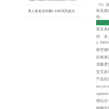
（
6）
坏抗体
美人鱼发光杆菌LAMP试剂盒注意事项
化。
商品
英文名
别
名
1; NRD
研究领
抗体来
克隆类
交叉反
产品应
not yet 
optimal 
理论分
细胞定