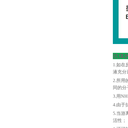
抗体
1.如在
液充分
2.所
同的分
3.用
4.由于
5.当
活性；