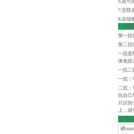
6.还
7.交
8.在
一抗
第一抗
第二抗
一抗是
体免疫
一抗二
一抗：
二抗：
抗自己
只识别
上，就
公司
磷
su