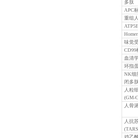
多肽
APC
重组
ATP
Hom
味觉
CD9
血清
环指
NK细
闭多
人粒
(GM-
人骨
人抗
(TA
鸡乙