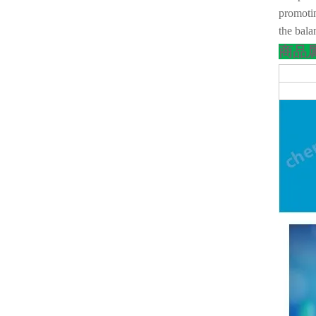
promotin
the bala
商品