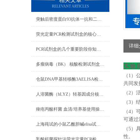
相关文章
RELEVANT ARTICLES
突触后密度蛋白93抗体一抗和二抗的区别
荧光定量PCR检测试剂盒的核心在于“实时”与“定量”
详细
PCR试剂盒的几个重要阶段你知道吗？
多瘤病毒（BK） 核酸检测试剂盒（PCR-荧光探针法）反应流程常规程序
实验
（
1）
仓鼠DNA甲基转移酶3AELISA检测试剂盒​使用注意说明
共同发
（
2）
人溶菌酶（hLYZ）转基因成分核酸检测试剂盒​的试剂准备
（
3）
痤疮丙酸杆菌 血清/培养基使用操作方法
（
4）
可通过
上海莼试的小鼠乙酰胆碱elisa试剂盒是您科研试剂领域中的可信伙伴
（
5）
性。
乳酸杆菌探针法荧光定量PCR检测试剂盒使用方法