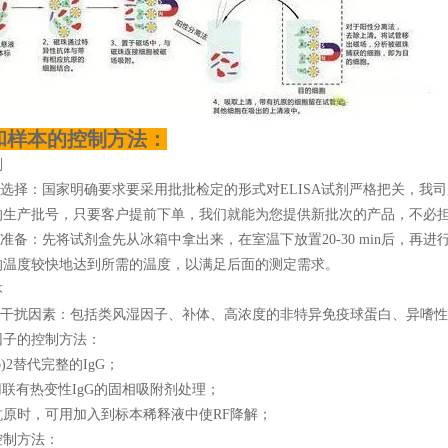
和样本的控制方法：
剂
的选择：国家明确要求要采用批批检定的形式对ELISA试剂严格把关，我
的生产批号，只要客户提前下单，我们就能为您提供新批次的产品，不必
的准备：先将试剂盒先从冰箱中拿出来，在室温下放置20-30 min后，
的温度较快地达到所需的温度，以满足后面的测定需求。
本
源性干扰因素：包括类风湿因子、补体、高浓度的非特异免疫球蛋白、异嗜
因子的控制方法：
b)2替代完整的IgG；
联有热变性IgG的固相吸附剂处理；
抗原时，可用加入到标本稀释液中使RF降解；
控制方法：