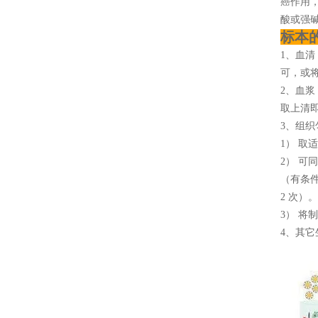
癌作用
酸或强碱
标本
1、血清
可，或将
2、血浆
取上清即
3、组织
1） 取
2） 可
（有条
2 次）。
3） 将
4、其它