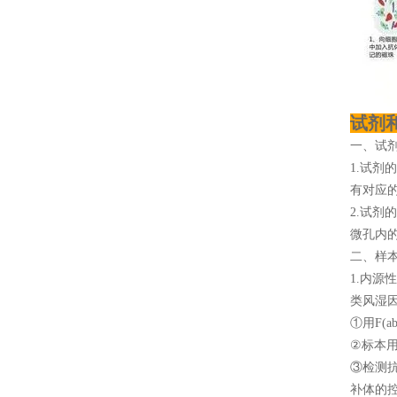
试剂
一、试
1.试剂
有对应
2.试剂
微孔内
二、样
1.内
类风湿
①用F(a
②标本用
③检测
补体的