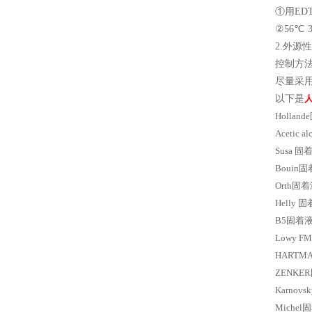
①用ED
②56℃ 
2.外
控制方
尽量采
以下是
Hollan
Acetic
Susa 
Bouin固
Orth固着
Helly 
B5固着
Lowy 
HARTM
ZENKE
Karnov
Miche