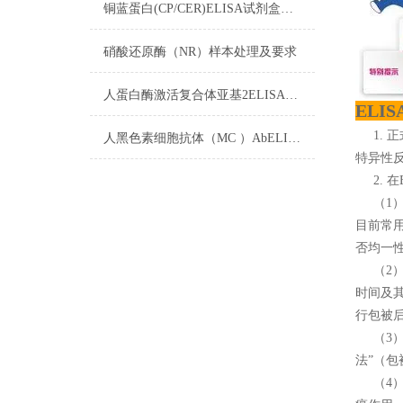
铜蓝蛋白(CP/CER)ELISA试剂盒​操作步骤
硝酸还原酶（NR）样本处理及要求
人蛋白酶激活复合体亚基2ELISA试剂盒注意事项
ELI
1. 
人黑色素细胞抗体（MC ）AbELISA试剂盒注意事项
特异性
2. 在
（1）
目前常
否均一
（2） 
时间及其
行包被后
（3）
法”（
（4）