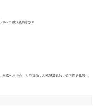
t
rotein(Thr231)化叉蛋白家族体
，回收利用率高、可靠性强，无效包退包换，公司提供免费代