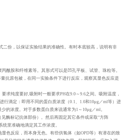
式二份，以保证实验结果的准确性。有时本底较高，说明有非
聚丙酰胺和纤维素等。其形式可以是凹孔平板、试管、珠粒等。
等量抗原包被，在同一实验条件下进行反应，观察其显色反应是
纯度要好,吸附时一般要求PH在9.0～9.6之间。吸附温度，
滴定：即用不同的蛋白质浓度（0.1、1.0和10μg／ml等）进
少的浓度。对于多数蛋白质来说通常为1～10μg／ml。
（见酶标记抗体部份）。然后再固定其它条件或采取“方阵
验系统里准确地滴定其工作浓度。
显色反应，而本身无色。有些供氢体（如OPD等）有潜在的致