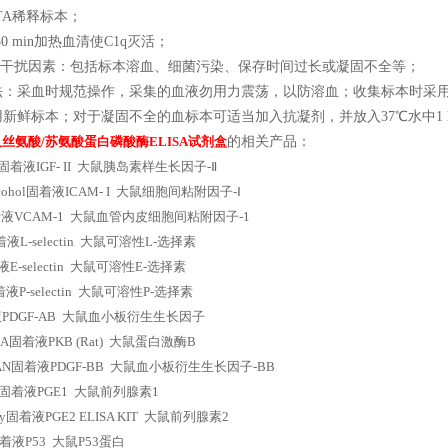
TA稀释标本；
30 min加热血清使C1q灭活；
源性干扰因素：包括标本溶血、细菌污染、保存时间过长或凝固不全等；
法：采血时规范操作，采集的血液勿用力震荡，以防溶血；收集标本时采
用新鲜标本；对于凝固不全的血标本可适当加入抗凝剂，并放入37℃水中1
人丝氨酸/苏氨酸蛋白磷酸酶ELISA试剂盒
的相关产品：
de固着液IGF- II 大鼠胰岛素样生长因子-Ⅱ
 alcohol固着液ICAM- I 大鼠细胞间粘附因子-Ⅰ
固着液VCAM-1 大鼠血管内皮细胞间粘附因子-1
着液L-selectin 大鼠可溶性L-选择素
液E-selectin 大鼠可溶性E-选择素
固着液P-selectin 大鼠可溶性P-选择素
液PDGF-AB 大鼠血小板衍生生长因子
FMA固着液PKB (Rat) 大鼠蛋白激酶B
AN固着液PDGF-BB 大鼠血小板衍生生长因子-BB
R固着液PGE1 大鼠前列腺素1
sky固着液PGE2 ELISA KIT 大鼠前列腺素2
l固着液P53 大鼠P53蛋白