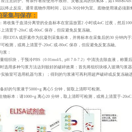
，应注意防护。有条件者应使用不致癌、灵敏度高的供氢体，如TMB和AB
以终止反应。通常底物作用时间，以10-30分钟为宜。底物使用液必须新鲜
的采集与保存：
：将收集于血清分离管的全血标本在室温放置2 小时或4oC 过夜，然后1000
上清置于-20oC 或-80oC 保存，但应避免反复冻融。
：用EDTA 或肝素作为抗凝剂采集标本，并将标本在采集后的30 分钟内于2-8oC
可检测，或将上清置于-20oC 或-80oC 保存，但应避免反复冻融。
匀浆：
适量组织块，于预冷PBS（0.01mol/L, pH 7.0-7.2）中清洗去除血
同时选用多种匀浆方法达到较好的破碎效果：首先将组织块移入玻璃匀浆器，加
件实验室可选用机器匀浆）；得到的匀浆液可再利用超声破碎或反复冻融
制备好的匀浆液于5000×g 离心5 分钟，留取上清即可检测。
生物标本：请1000×g 离心20 分钟，取上清即可检测，或将上清置于-20oC