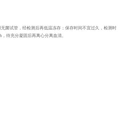
用无菌试管，经检测后再低温冻存；保存时间不宜过久，检测时
 h，待充分凝固后再离心分离血清。