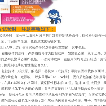
SA 试验时，注意事项如下：
正式试验时，应分别以阳性对照与阴性对照控制试验条件，待检样品应作一
反应，可采用羊血清、兔血清或BSA等封闭。
ELISA中，进行各项实验条件的选择是很重要的，其中包括:
 固相载体的选择：许多物质可作为固相载体，如聚氯乙烯、聚苯乙烯、
用的是40孔聚苯乙烯凹孔板。不管何种载体，在使用前均可进行筛选：用
性，据此判明其吸附性能是否良好。
包被抗体（或抗原）的选择：将抗体（或抗原）吸附在固相载体表面时，要求
蛋白量也有一定影响,一般多采用4℃18～24小时。蛋白质包被的适浓度需进行
，在其它试验条件相同时，观察阳性标本的OD值。选择OD值i大而蛋白量
 酶标记抗体工作浓度的选择：首先用直接ELISA法进行初步效价的滴定
包被物、待检样品的参考品及酶标记抗体分别为不同的稀释度）在正式实
 酶的底物及供氢体的选择：对供氢体的选择要求是价廉、安全、有明显地