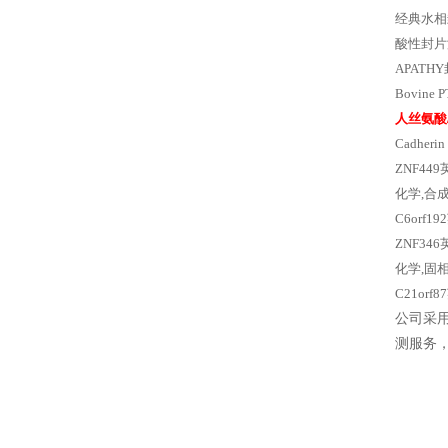
经典水相封
酸性封片液
APATHY封
Bovine 
人丝氨酸
Cadhe
ZNF449
化学,合成试
C6orf
ZNF34
化学,固相合
C21or
公司采
测服务，