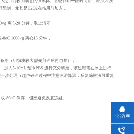
TS是目前较为满意的供氢体。底物作用一段时间后，应加入强
配制，尤其是H2O2在临用前加入 。
×g 离心20 分钟，取上清即
 1000×g 离心15 分钟，
液，称重后备用（组织块较大需先剪碎后再匀浆）；
入5-10mL 预冷PBS 进行充分研磨，该过程需在冰上进行
进一步处理（超声破碎过程中注意冰浴降温；反复冻融法可重复
 或-80oC 保存，但应避免反复冻融。
QQ咨询