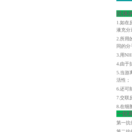
抗体
1.如在
液充分
2.所
同的分
3.用
4.由于
5.当
活性；
6.还
7.交
8.在
一抗
第一抗
第二抗