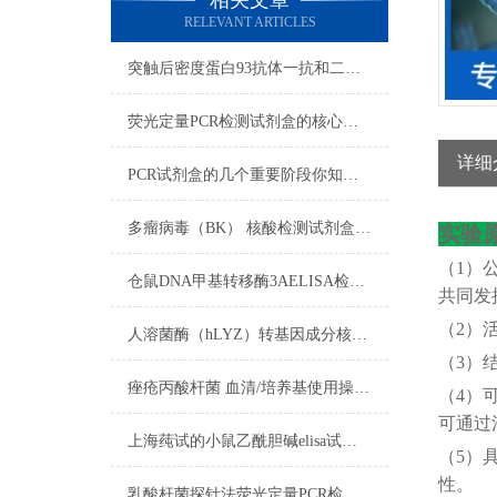
相关文章
RELEVANT ARTICLES
突触后密度蛋白93抗体一抗和二抗的区别
荧光定量PCR检测试剂盒的核心在于“实时”与“定量”
详细
PCR试剂盒的几个重要阶段你知道吗？
多瘤病毒（BK） 核酸检测试剂盒（PCR-荧光探针法）反应流程常规程序
实验
（
1）
仓鼠DNA甲基转移酶3AELISA检测试剂盒​使用注意说明
共同发
（
2）
人溶菌酶（hLYZ）转基因成分核酸检测试剂盒​的试剂准备
（
3）
痤疮丙酸杆菌 血清/培养基使用操作方法
（
4）
可通过
上海莼试的小鼠乙酰胆碱elisa试剂盒是您科研试剂领域中的可信伙伴
（
5）
性。
乳酸杆菌探针法荧光定量PCR检测试剂盒使用方法