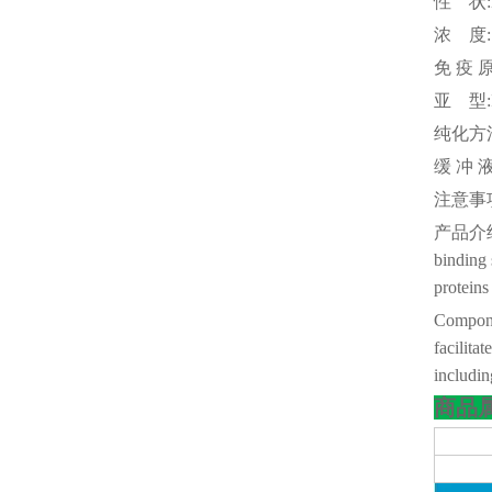
性
状
浓
度
免
疫
亚
型
纯化方
缓
冲
注意事
产品介
binding 
proteins
Componen
facilita
includin
商品