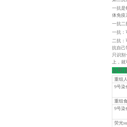
一抗是
体免疫
一抗二
一抗：
二抗：
抗自己
只识别
上，就
公司
重组
9号染
重组
9号染
荧光
s