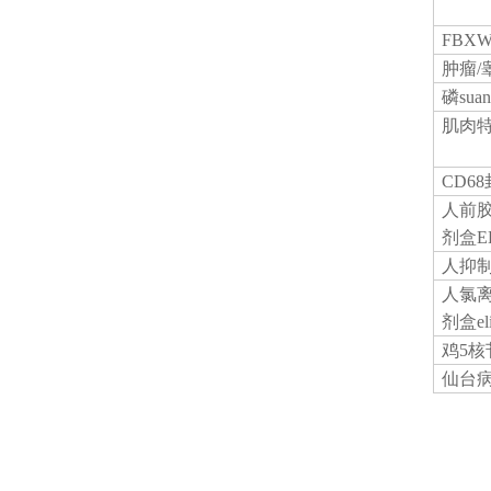
FBX
肿瘤
/
磷
su
肌肉
CD6
人前
剂盒EL
人抑
人氯
剂盒eli
鸡
5核苷
仙台