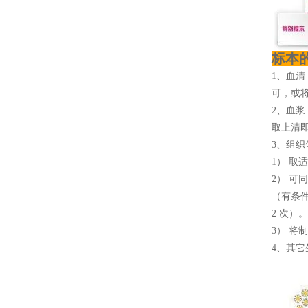
标本
1、血清
可，或将
2、血浆
取上清即
3、组织
1） 取
2） 可
（有条
2 次）。
3） 将
4、其它