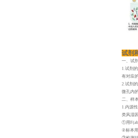
试剂
一、试
1.试剂
有对应
2.试剂
微孔内
二、样
1.内
类风湿
①用F(a
②标本用
③检测