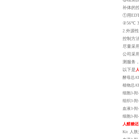
补体的
①用ED
②56℃ 
2.外
控制方
尽量采
公司采
测服务，
以下是
酵母总ATP
植物总ATP
细胞3-羟-
组织3-羟-
血液3-羟-
细胞3-羟-
人醛糖还
Kit 