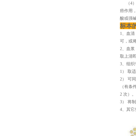
（4）
癌作用
酸或强碱
标本
1、血清
可，或将
2、血浆
取上清即
3、组织
1） 取
2） 可
（有条
2 次）。
3） 将
4、其它