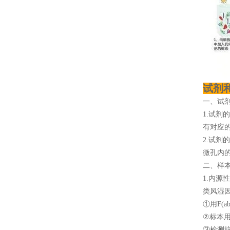
试剂
一、试
1.试剂
有对应
2.试剂
微孔内
二、样
1.内
类风湿
①用F(a
②标本用
③检测