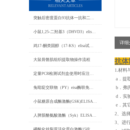
相关文章
RELEVANT ARTICLES
突触后密度蛋白93抗体一抗和二抗的区别
小鼠1,25-二羟基3（DHVD3）elisa试剂盒注意事项
详细
鸡17-酮类固醇（17-KS）elisa试剂盒操作步骤
大鼠骨骼肌组织提取物操作流程
抗体
1.材料
定量PCR检测试剂盒使用时应注意以下方面
a．提取
b．弗
兔吡啶交联物（PY）eisa酶联免疫试剂盒实验禁忌
d．实
小鼠糖原合成酶激酶(GSK)ELISA试剂盒标本的采集与保存
e．其
2、选
人脾脏酪氨酸激酶（Syk）ELISA免费代测试剂盒​标本要求
3、进
磷酸化丝裂原活化蛋白激酶15抗体​制备过程