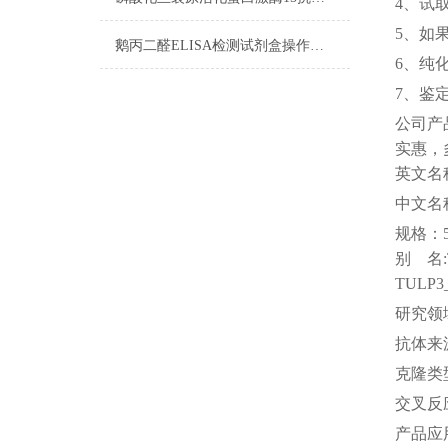
4、试
5、如
鹅丙二醛ELISA检测试剂盒操作步骤
6、纯
7、鉴
公司
产
实惠，
英文名
中文名
规格：
别
名
TULP3
研究领
抗体来
克隆类
交叉反
产品应