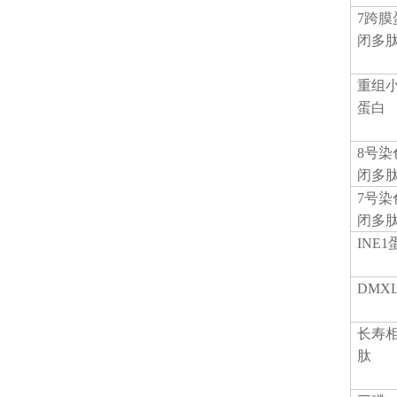
7跨膜
闭多
重组
蛋白
8号染
闭多
7号染
闭多
INE
DMX
长寿
肽