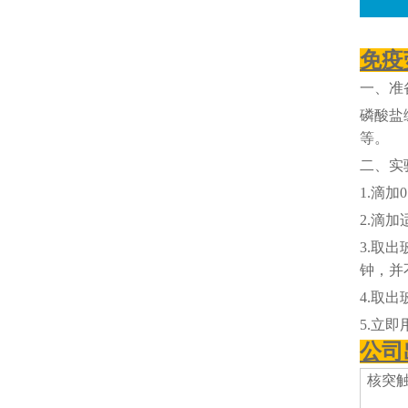
免疫
一、准
磷酸盐
等。
二、实
1.滴加
2.滴
3.取出
钟，并
4.取
5.立
公司
核突