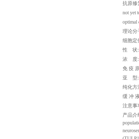
抗原修
not yet 
optimal 
理论分
细胞定
性
状
浓
度
免
疫
亚
型
纯化方
缓
冲
注意事
产品介
populati
neurosen
(TULP1)