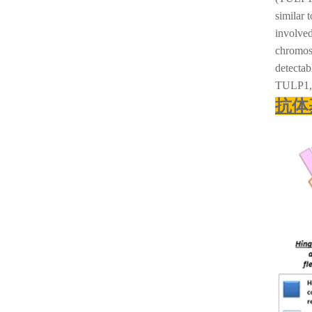
similar 
involved
chromos
detectab
TULP1, 
抗体