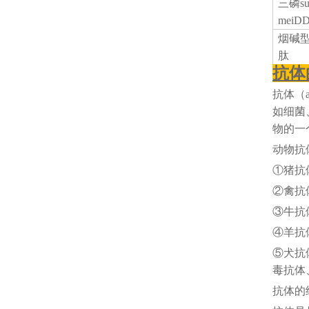
三磷
s
mei
烟碱
肽
抗体
抗体（
如细菌
物的一
动物抗
①猪抗
②禽抗
③牛抗
④羊抗
⑤犬抗
毒抗体
抗体的