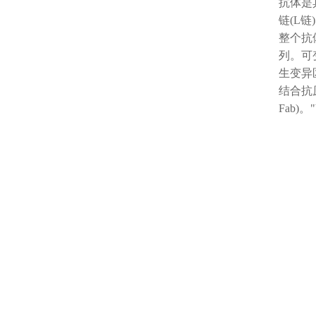
抗体是
链(L
整个抗
列。可
生变异
结合抗原
Fab)。