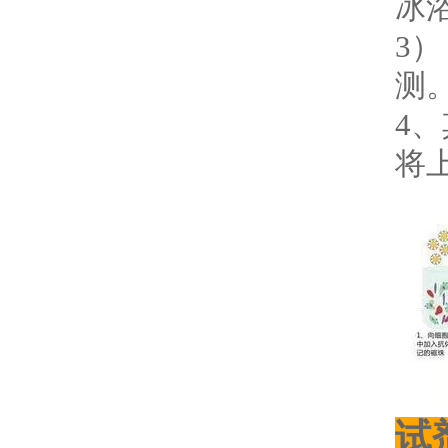
冰
3）
测
4、
将上
试