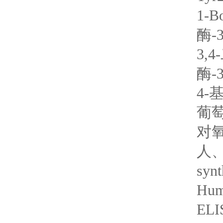
1-
酶-
3,
酶-
4-基
葡萄
对氧
人、
synt
Huma
ELI