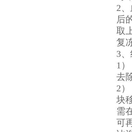
2
后的
取上
复
3
1）
去
2
块移
需
可