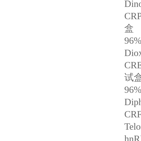
Din
CR
盒
96
Dio
CR
试
96
Dip
CR
Te
hn