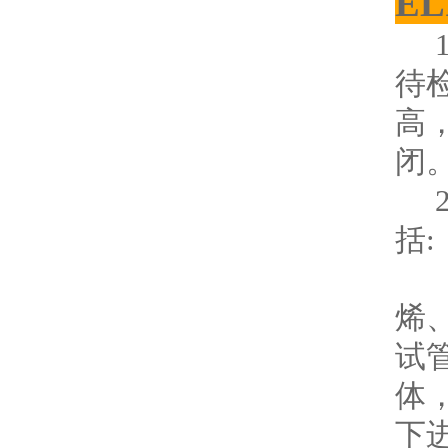
E
1
待
高
闭
2
括:
（
烯
试
体
下