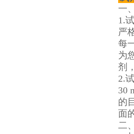
一
1
严
每
为
剂
2
3
的
面
二