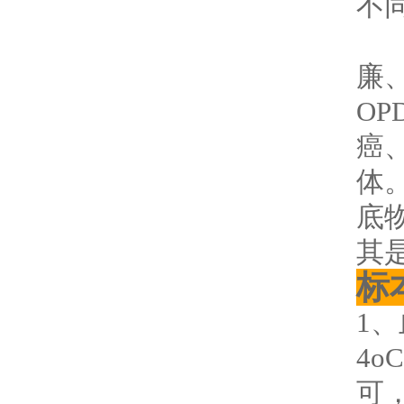
不
（
廉
O
癌
体
底
其是
标
1
4o
可，