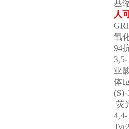
基缩
人可
GR
氧化
94
3,
亚酸
体I
(S)
荧
4,4
Ty