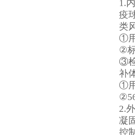
1
疫
类
①用
②
③
补
①
②5
2
凝
控