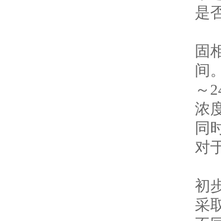
是
（
固相
间
～
浓度
同
对
（
初
采