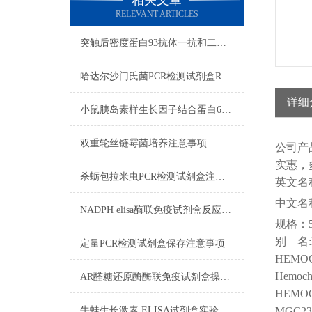
相关文章
RELEVANT ARTICLES
突触后密度蛋白93抗体一抗和二抗的区别
哈达尔沙门氏菌PCR检测试剂盒RNA质量检测
详细
小鼠胰岛素样生长因子结合蛋白6ELISA试剂盒注意事项
双重轮丝链霉菌培养​注意事项
公司
产
实惠，
杀蛎包拉米虫PCR检测试剂盒注意事项
英文名
中文名
NADPH elisa酶联免疫试剂盒反应步骤
规格：
别
名
定量PCR检测试剂盒保存注意事项
HEMOC
Hemochr
AR醛糖还原酶酶联免疫试剂盒操作步骤
HEMOCH
牛蛙生长激素 ELISA试剂盒实验操作注意事项
MGC239