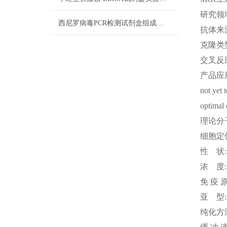
研究领
西尼罗病毒PCR检测试剂盒组成及试剂配制
抗体来
克隆类
交叉反
产品应
not yet 
optimal 
理论分
细胞定
性
状
浓
度
免
疫
亚
型
纯化方