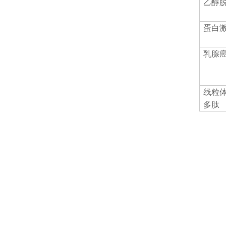
乙醇
蛋白
乳腺
线粒
多肽