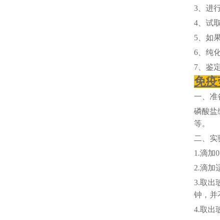
3、进
4、试
5、如
6、纯
7、鉴
免疫
一、准
磷酸盐
等。
二、实
1.滴加
2.滴
3.取出
钟，并
4.取