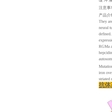
缓
冲
注意事
产品介
They are
neural t
defined.
express
RGMa an
hepcidin
autosoma
Mutatio
iron ove
striated
抗体