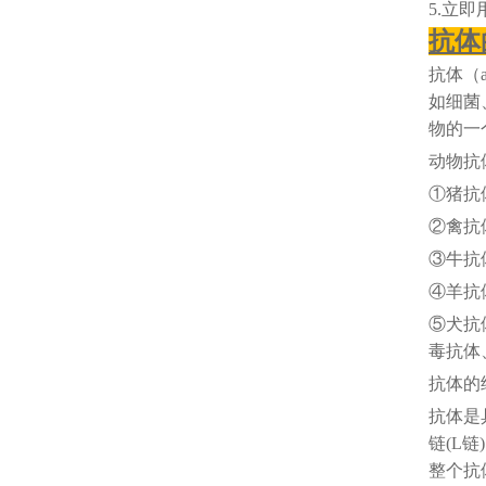
5.立
抗体
抗体（
如细菌
物的一
动物抗
①猪抗
②禽抗
③牛抗
④羊抗
⑤犬抗
毒抗体
抗体的
抗体是
链(L
整个抗