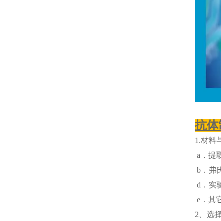
抗体
1.材料
a．提取
b．弗
d．实
e．其
2、选