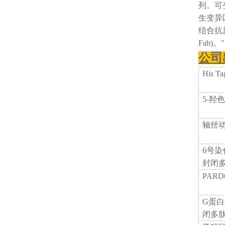
列。可
生变异
结合抗原
Fab)。
公司
His 
5-羟
轴丝
6号染
封闭
PAR
G蛋白
闭多