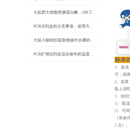
大鼠肥大细胞类胰蛋白酶 （MCT）ELISA Kit​试剂配制步骤
PCR试剂盒的注意事项，使用方法及用途
大鼠小肠组织提取物​操作步骤的详细阐述
PCR扩增试剂盒适合操作的温度范围
标本
1、血清
可，或将
2、血浆
取上清即
3、组织
1） 取
2） 可
（有条
2 次）。