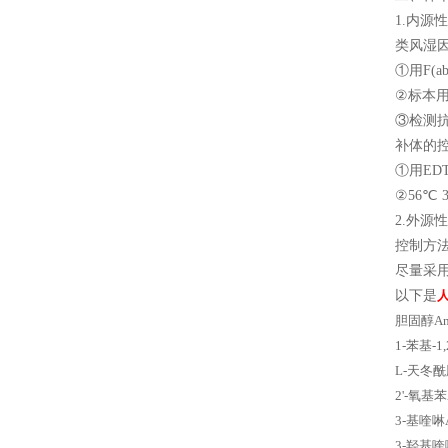
1.内
类风湿
①用F(a
②标本用
③检测
补体的
①用ED
②56℃ 
2.外
控制方
尽量采
以下是
人
胆固醇An
1-苯基-
L-天冬酰
2'-氧基苯
3-基喹啉
3-羟基喹