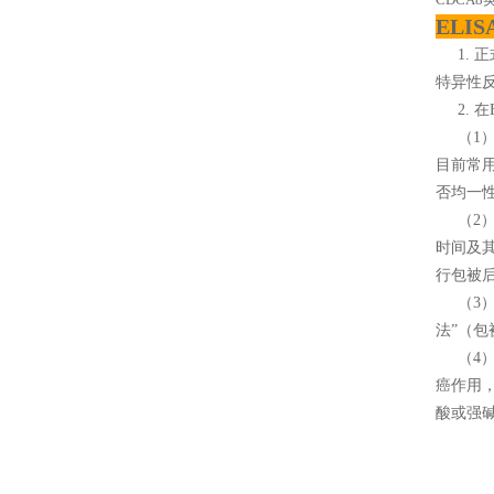
ELI
1. 
特异性
2. 在
（1）
目前常
否均一
（2） 
时间及其
行包被后
（3）
法”（
（4）
癌作用
酸或强碱