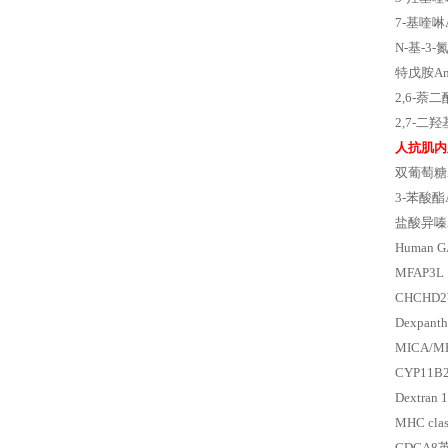
7-基喹啉
N-基-3
特戊胺An
2,6-萘二
2,7-二羟
人抗肌内
双葡萄糖An
3-苯酸酯A
盐酸异嗪Ant
Human GA
MFAP3
CHCHD
Dexpan
MICA/
CYP11
Dextra
MHC cla
CDCA8英