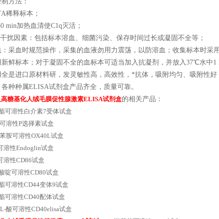
控制方法：
TA稀释标本；
30 min加热血清使C1q灭活；
源性干扰因素：包括标本溶血、细菌污染、保存时间过长或凝固不全等；
法：采血时规范操作，采集的血液勿用力震荡，以防溶血；收集标本时采
用新鲜标本；对于凝固不全的血标本可适当加入抗凝剂，并放入37℃水中1
用全是进口原材料研，发灵敏性高，高效性，*抗体，吸附均匀、吸附性好
各种种属ELISA试剂盒产品齐全，质量可靠。
人高糖基化人绒毛膜促性腺激素ELISA试剂盒
的相关产品：
酸酯可溶性白介素7受体试盒
可溶性P选择素试盒
氧基苯胺可溶性OX40L试盒
可溶性Endoglin试盒
啶可溶性CD86试盒
磺酸啶可溶性CD80试盒
酸酯可溶性CD44变体9试盒
酸酯可溶性CD40配体试盒
oc-L-酸可溶性CD40elisa试盒