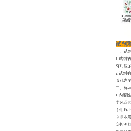
试剂
一、试
1.试剂
有对应
2.试剂
微孔内
二、样
1.内
类风湿
①用F(a
②标本用
③检测