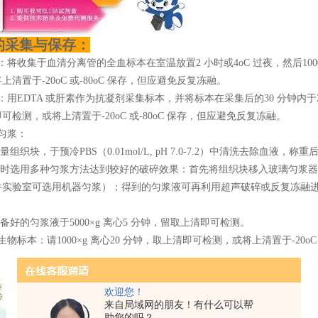
的采集与保存：
：将收集于血清分离管的全血标本在室温放置2 小时或4oC 过夜，然后1000
上清置于-20oC 或-80oC 保存，但应避免反复冻融。
：用EDTA 或肝素作为抗凝剂采集标本，并将标本在采集后的30 分钟内于2-8oC
可检测，或将上清置于-20oC 或-80oC 保存，但应避免反复冻融。
匀浆：
适量组织块，于预冷PBS（0.01mol/L, pH 7.0-7.2）中清洗去除血
同时选用多种匀浆方法达到较好的破碎效果：首先将组织块移入玻璃匀浆器，加
件实验室可选用机器匀浆）；得到的匀浆液可再利用超声破碎或反复冻融
制备好的匀浆液于5000×g 离心5 分钟，留取上清即可检测。
生物标本：请1000×g 离心20 分钟，取上清即可检测，或将上清置于-20oC
欢迎您！
来自局域网的朋友！有什么可以帮
助您的吗？