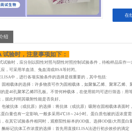
在
介绍
SA 试验时，注意事项如下：
正式试验时，应分别以阳性对照与阴性对照控制试验条件，待检样品应作一
反应，可采用羊血清、兔血清或BSA等封闭。
ELISA中，进行各项实验条件的选择是很重要的，其中包括:
 固相载体的选择：许多物质可作为固相载体，如聚氯乙烯、聚苯乙烯、
用的是40孔聚苯乙烯凹孔板。不管何种载体，在使用前均可进行筛选：用
性，据此判明其吸附性能是否良好。
包被抗体（或抗原）的选择：将抗体（或抗原）吸附在固相载体表面时，要求
蛋白量也有一定影响,一般多采用4℃18～24小时。蛋白质包被的适浓度需进行
，在其它试验条件相同时，观察阳性标本的OD值。选择OD值i大而蛋白量
 酶标记抗体工作浓度的选择：首先用直接ELISA法进行初步效价的滴定