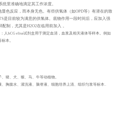
验系统里准确地滴定其工作浓度。
显色反应，而本身无色。有些供氢体（如OPD等）有潜在的致
TS是目前较为满意的供氢体。底物作用一段时间后，应加入强
配制，尤其是H2O2在临用前加入 。
产品别名：人hCG elisa试剂盒用于测定血清，血浆及相关液体等样本。例如
等标本。
子、猪、犬、猴、马、牛等动植物。
、胸腹水、灌洗液、脑脊液、细胞培养上清、组织匀浆等标本..