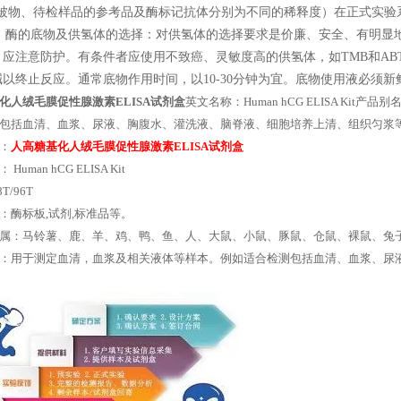
包被物、待检样品的参考品及酶标记抗体分别为不同的稀释度）在正式实
 酶的底物及供氢体的选择：对供氢体的选择要求是价廉、安全、有明显地
，应注意防护。有条件者应使用不致癌、灵敏度高的供氢体，如TMB和AB
以终止反应。通常底物作用时间，以10-30分钟为宜。底物使用液必须新鲜
化人绒毛膜促性腺激素ELISA试剂盒
英文名称：Human hCG ELISA Kit
包括血清、血浆、尿液、胸腹水、灌洗液、脑脊液、细胞培养上清、组织匀浆
：
人高糖基化人绒毛膜促性腺激素ELISA试剂盒
Human hCG ELISA Kit
T/96T
：酶标板,试剂,标准品等。
属：马铃薯、鹿、羊、鸡、鸭、鱼、人、大鼠、小鼠、豚鼠、仓鼠、裸鼠、兔
：用于测定血清，血浆及相关液体等样本。例如适合检测包括血清、血浆、尿液