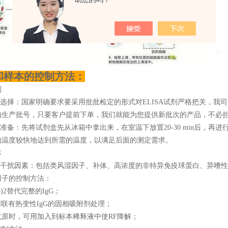
和样本的控制方法：
剂
的选择：国家明确要求要采用批批检定的形式对ELISA试剂严格把关，我
的生产批号，只要客户提前下单，我们就能为您提供新批次的产品，不必
的准备：先将试剂盒先从冰箱中拿出来，在室温下放置20-30 min后，
的温度较快地达到所需的温度，以满足后面的测定需求。
本
源性干扰因素：包括类风湿因子、补体、高浓度的非特异免疫球蛋白、异嗜
因子的控制方法：
b)2替代完整的IgG；
联有热变性IgG的固相吸附剂处理；
抗原时，可用加入到标本稀释液中使RF降解；