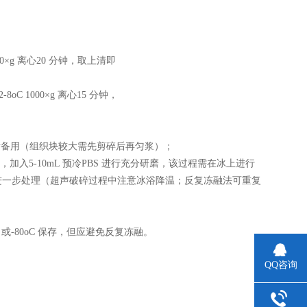
×g 离心20 分钟，取上清即
 1000×g 离心15 分钟，
液，称重后备用（组织块较大需先剪碎后再匀浆）；
入5-10mL 预冷PBS 进行充分研磨，该过程需在冰上进行
进一步处理（超声破碎过程中注意冰浴降温；反复冻融法可重复
 或-80oC 保存，但应避免反复冻融。
QQ咨询