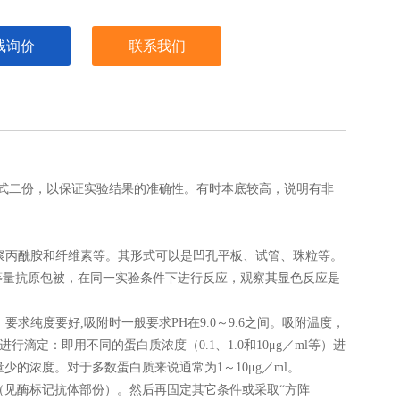
线询价
联系我们
式二份，以保证实验结果的准确性。有时本底较高，说明有非
聚丙酰胺和纤维素等。其形式可以是凹孔平板、试管、珠粒等。
等量抗原包被，在同一实验条件下进行反应，观察其显色反应是
纯度要好,吸附时一般要求PH在9.0～9.6之间。吸附温度，
滴定：即用不同的蛋白质浓度（0.1、1.0和10μg／ml等）进
少的浓度。对于多数蛋白质来说通常为1～10μg／ml。
（见酶标记抗体部份）。然后再固定其它条件或采取“方阵