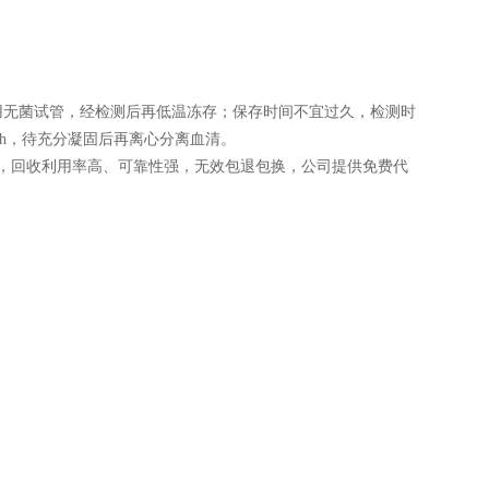
用无菌试管，经检测后再低温冻存；保存时间不宜过久，检测时
 h，待充分凝固后再离心分离血清。
，回收利用率高、可靠性强，无效包退包换，公司提供免费代