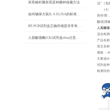
坏死梭杆菌坏死亚种菌种保藏方法
法”（
（4）
如何确保大鼠IL-6 ELISA的标准曲线线性
癌作用
酸或强碱
RT-PCR试剂盒正确存储是非常有必要的
人高糖基
适合检测
人肌酸激酶(CK)试剂盒elisa注意事项
产品名称
英文名称： 
规格 ：48
主要成分
试剂盒种
检测目的