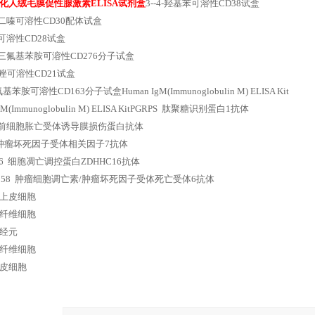
化人绒毛膜促性腺激素ELISA试剂盒
3--4-羟基苯可溶性CD38试盒
,5-二嗪可溶性CD30配体试盒
酸可溶性CD28试盒
-4-三氟基苯胺可溶性CD276分子试盒
噻唑可溶性CD21试盒
三氧基苯胺可溶性CD163分子试盒Human IgM(Immunoglobulin M) ELISA Kit
IgM(Immunoglobulin M) ELISA KitPGRPS 肽聚糖识别蛋白1抗体
min 前细胞胀亡受体诱导膜损伤蛋白抗体
7 肿瘤坏死因子受体相关因子7抗体
16 细胞凋亡调控蛋白ZDHHC16抗体
CD358 肿瘤细胞调亡素/肿瘤坏死因子受体死亡受体6抗体
上皮细胞
纤维细胞
经元
纤维细胞
皮细胞