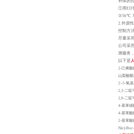
补体的
①用ED
②56℃ 
2.外
控制方
尽量采
公司采
测服务，
以下是
2-己烯
山梨酸酯
2--5-
2,3-二啶
2,6-二
4-基苯
4-基苯
2-基苯
N(e)-B