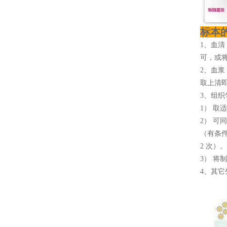
标本
1、血清
可，或将
2、血浆
取上清即
3、组织
1） 取
2） 可
（有条
2 次）。
3） 将
4、其它