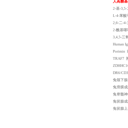
人高糖基
2-基-3
L-4-苯
2,6-二
2-酰基
3,4,5-
Human 
Pori
TRAF
ZDHHC
DR6/
兔颌下腺
兔滑膜成
兔脊髓神
兔状腺成
兔状腺上