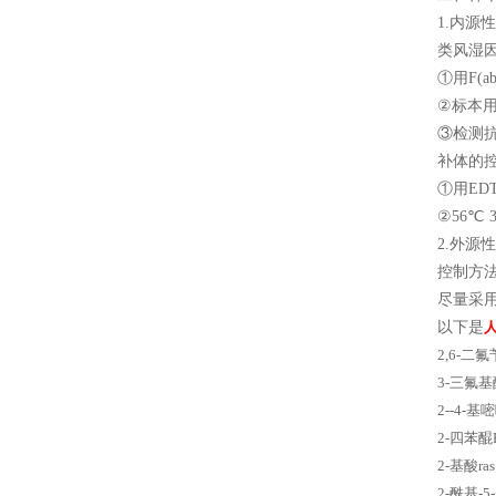
1.内
类风湿
①用F(a
②标本用
③检测
补体的
①用ED
②56℃ 
2.外
控制方
尽量采
以下是
人
2,6-二
3-三氟
2--4-
2-四苯醌
2-基酸
2-酰基-