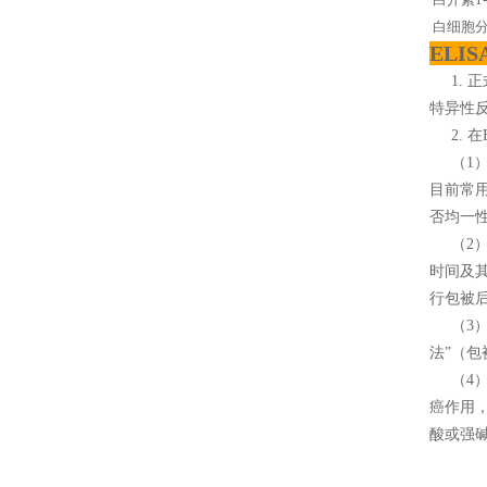
白细胞分
ELI
1. 
特异性
2. 在
（1）
目前常
否均一
（2） 
时间及其
行包被后
（3）
法”（
（4）
癌作用
酸或强碱