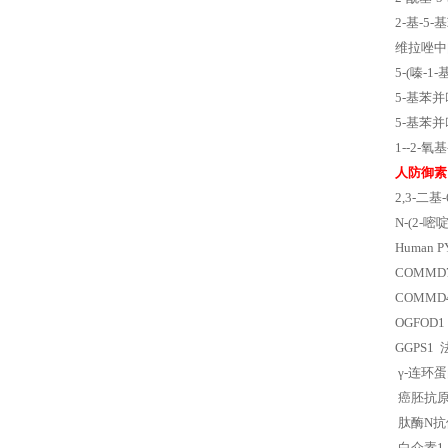
2-基-5
维拉唑中间
5-(嗪-
5-基苯
5-基苯
1--2-
人防御素 
2,3-二基-
N-(2-嘧啶
Human P
COMM
COMM
OGFO
GGPS1
γ-连环
癌胚抗原
肽酶N抗
白介素1