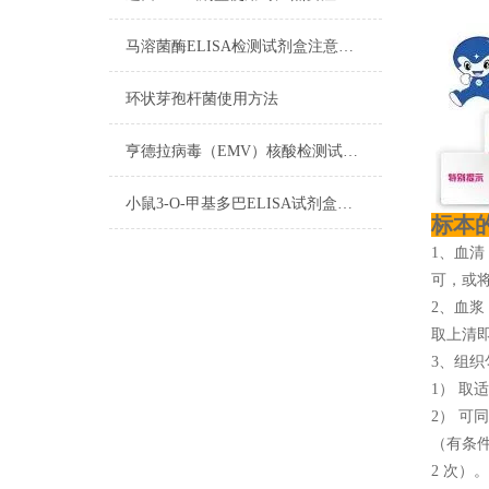
马溶菌酶ELISA检测试剂盒注意事项
环状芽孢杆菌使用方法
亨德拉病毒（EMV）核酸检测试剂盒反应五要素
小鼠3-O-甲基多巴ELISA试剂盒标本的采集与保存
标本
1、血清
可，或将
2、血浆
取上清即
3、组织
1） 取
2） 可
（有条
2 次）。