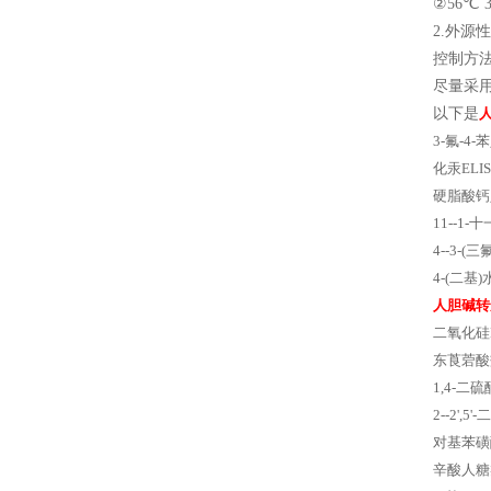
②56℃ 
2.外
控制方
尽量采
以下是
3-氟-4
化汞ELISA 
硬脂酸钙人
11--1-十一
4--3-(
4-(二基)水杨
人胆碱转
二氧化硅ELI
东莨菪酸盐
1,4-二硫醇E
2--2',5
对基苯磺酸ELI
辛酸人糖类抗