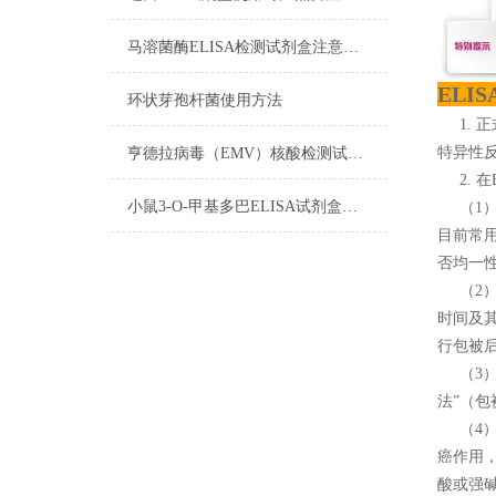
马溶菌酶ELISA检测试剂盒注意事项
ELI
环状芽孢杆菌使用方法
1. 
特异性
亨德拉病毒（EMV）核酸检测试剂盒反应五要素
2. 在
小鼠3-O-甲基多巴ELISA试剂盒标本的采集与保存
（1）
目前常
否均一
（2） 
时间及其
行包被后
（3）
法”（
（4）
癌作用
酸或强碱