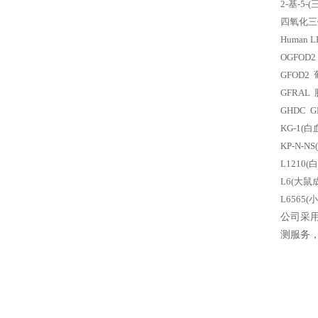
2-基-5-(三
四氧化三铅人细
Human LR
OGFO
GFOD
GFRA
GHDC 
KG-1(
KP-N-
L1210
L6(大鼠
L6565
公司采
测服务，