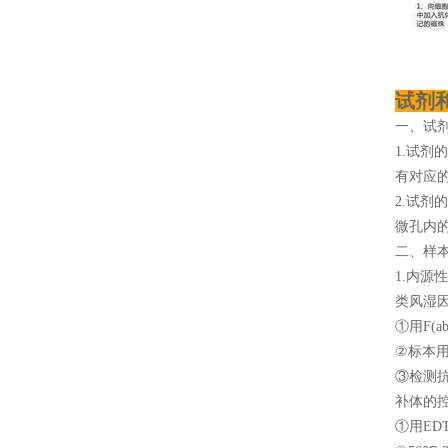
试剂
一、试
1.试剂
有对应
2.试剂
微孔内
二、样
1.内
类风湿
①用F(a
②标本用
③检测
补体的
①用ED