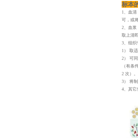
标本
1、血清
可，或将
2、血浆
取上清即
3、组织
1） 取
2） 可
（有条
2 次）。
3） 将
4、其它