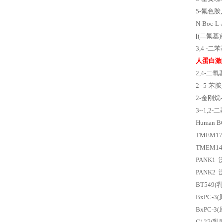
5-氟色胺
N-Boc-L-
[(二氟基)
3,4 -二苯
人蛋白激
2,4-二氧基苯
2--5-苯
2-金刚烷-5-
3--1,2-
Human B
TMEM1
TMEM1
PANK1
PANK2
BT549
BxPC-
BxPC-
C127(