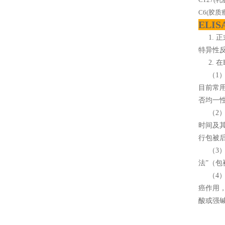
C6(胶质
ELI
1. 
特异性
2. 在
（1）
目前常
否均一
（2） 
时间及其
行包被后
（3）
法”（
（4）
癌作用
酸或强碱