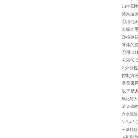
1.内
类风湿
①用F(a
②标本用
③检测
补体的
①用ED
②56℃ 
2.外
控制方
尽量采
以下是
人
氧化钌人C9o
苯-2-磺酸钠E
六水硫酸镍
3--2,4,5
三基硅醇钾
3-基黄嘌呤EL