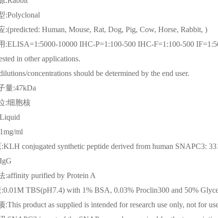
源
:Rabbit
型
:Polyclonal
应
:(predicted: Human, Mouse, Rat, Dog, Pig, Cow, Horse, Rabbit, )
用
:ELISA=1:5000-10000 IHC-P=1:100-500 IHC-F=1:100-5
tested in other applications.
dilutions/concentrations should be determined by the end user.
子量
:47kDa
位
:细胞核
:Liquid
:1mg/ml
原
:KLH conjugated synthetic peptide derived from human SNAPC3: 33
:IgG
法
:affinity purified by Protein A
液
:0.01M TBS(pH7.4) with 1% BSA, 0.03% Proclin300 and 50% Glyce
项
:This product as supplied is intended for research use only, not for us