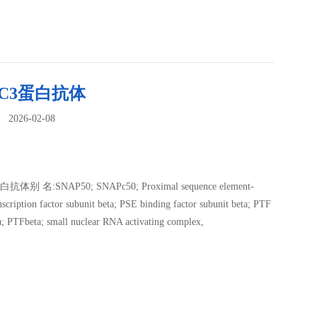
PC3蛋白抗体
026-02-08
：
抗体别 名:SNAP50; SNAPc50; Proximal sequence element-
nscription factor subunit beta; PSE binding factor subunit beta; PTF
a; PTFbeta; small nuclear RNA activating complex,