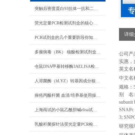
突触后密度蛋白93抗体一抗和二抗的区别
荧光定量PCR检测试剂盒的核心在于“实时”与“定量”
详细
PCR试剂盒的几个重要阶段你知道吗？
多瘤病毒（BK） 核酸检测试剂盒（PCR-荧光探针法）反应流程常规程序
公司
产
实惠，
仓鼠DNA甲基转移酶3AELISA检测试剂盒​使用注意说明
英文名
中文名
人溶菌酶（hLYZ）转基因成分核酸检测试剂盒​的试剂准备
规格：
别
名
痤疮丙酸杆菌 血清/培养基使用操作方法
subunit 
SNAPc 5
上海莼试的小鼠乙酰胆碱elisa试剂盒是您科研试剂领域中的可信伙伴
3; SN
乳酸杆菌探针法荧光定量PCR检测试剂盒使用方法
研究领