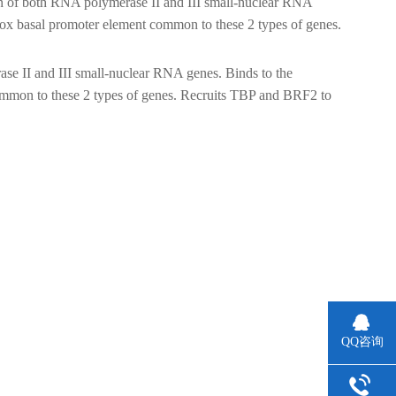
on of both RNA polymerase II and III small-nuclear RNA
x basal promoter element common to these 2 types of genes.
se II and III small-nuclear RNA genes. Binds to the
mmon to these 2 types of genes. Recruits TBP and BRF2 to
QQ咨询