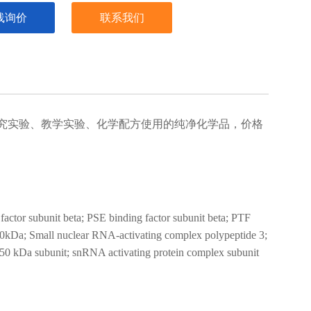
线询价
联系我们
究实验、教学实验、化学配方使用的纯净化学品，价格
ctor subunit beta; PSE binding factor subunit beta; PTF
 50kDa; Small nuclear RNA-activating complex polypeptide 3;
0 kDa subunit; snRNA activating protein complex subunit