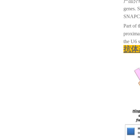
产品介
genes. 
SNAPC3 
Part of 
proxima
the U6
抗体