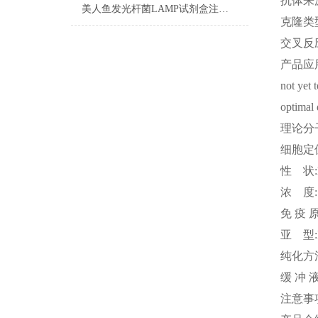
抗体来
美人鱼发光杆菌LAMP试剂盒注意事项
克隆类
交叉反
产品应
not yet 
optimal 
理论分
细胞定
性
状
浓
度
免
疫
亚
型
纯化方
缓
冲
注意事