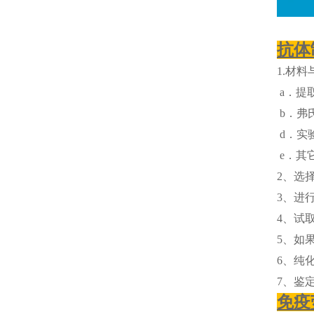
抗体
1.材料
a．提取
b．弗
d．实
e．其
2、选
3、进
4、试
5、如
6、纯
7、鉴
免疫