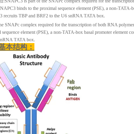
绍
:SNAPC3 is part of the SNAPc complex required for the transcripti
SNAPC3 binds to the proximal sequence element (PSE), a non-TATA-bo
recruits TBP and BRF2 to the U6 snRNA TATA box.
the SNAPc complex required for the transcription of both RNA polymera
l sequence element (PSE), a non-TATA-box basal promoter element co
 snRNA TATA box.
基本结构：