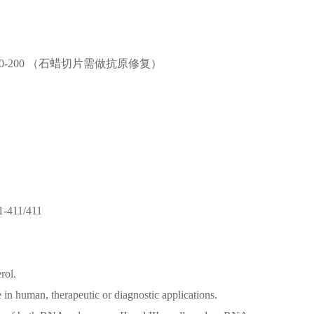
00 IF=1:50-200 （石蜡切片需做抗原修复）
1-411/411
rol.
e in human, therapeutic or diagnostic applications.