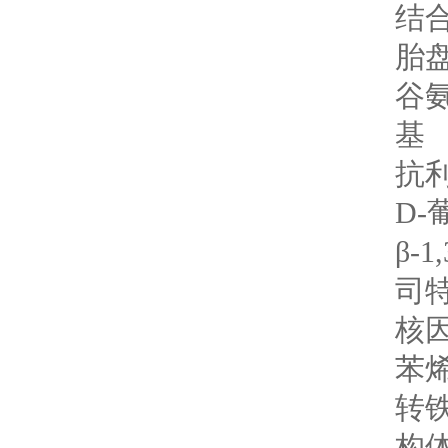
结合
胎盘
谷
基
抗利
D-
β-
司
核因
苯
转铁
构