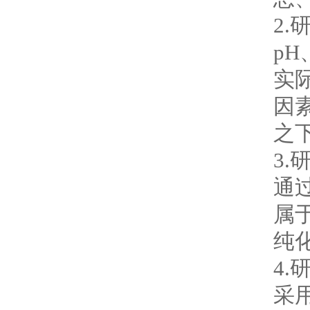
2
p
实
因
之
3
通
属
纯
4
采