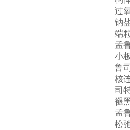
过氧
钠
端粒
孟
小板
鲁
核连
司
褪黑
孟
松弛