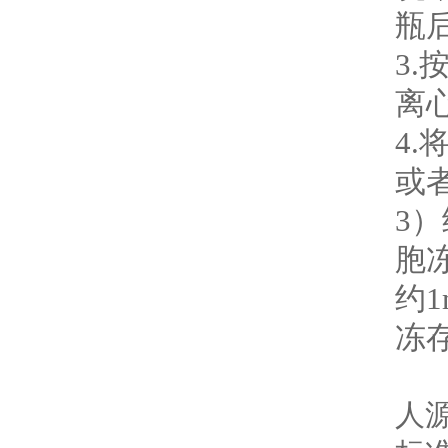
瓶
3.
离
4
或
3
胞
约
冻
产
人