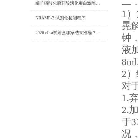
二
绵羊磷酸化腺苷酸活化蛋白激酶（AMPK）elisa试剂盒标本要求
1
NRAMP-2 试剂盒​检测程序
晃
2026 elisa试剂盒哪家结果准确？实测稳定性对比
钟
液
8
2
对
1
2.
于
况