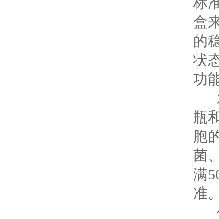
标准
盒
的
状
功
发
瓶
胞的
菌
满
准
保