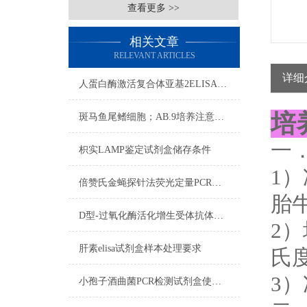
查看更多 >>
相关文章
RELEVANT ARTICLES
详细
人蛋白酶激活复合体亚基2ELISA试剂盒注意事项
培
斑马鱼尾鳍细胞；AB.9​培养注意事项
一
枳实LAMP鉴定试剂盒​储存条件
1）
倍赞氏金蝇探针法荧光定量PCR检测试剂盒使用步骤
胎牛
D型-过氧化酶活化增生受体抗体​技术的实验步骤
2
肝素elisa试剂盒样本处理要求
氏度
3
小孢子酒曲菌PCR检测试剂盒使用步骤