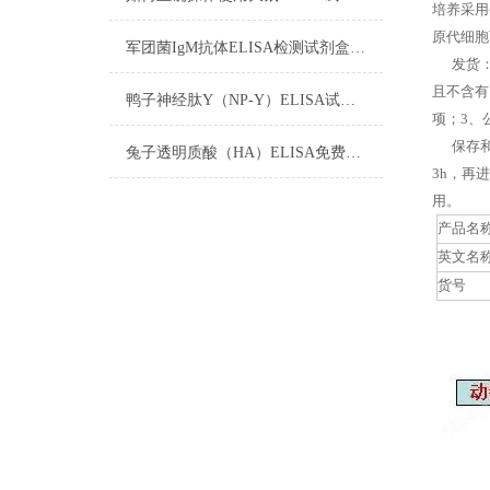
培养采用
原代细胞
军团菌IgM抗体ELISA检测试剂盒注意事项
发货：客
且不含有
鸭子神经肽Y（NP-Y）ELISA试剂盒注意事项
项；3、
保存和应
兔子透明质酸（HA）ELISA免费代测试剂盒间接法的步骤
3h，再
用。
产品名
英文名
货号