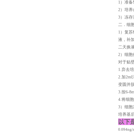
1）准备M
2）培养
3）冻存
二．细
1）复苏
液，补加
二天换
2）细胞
对于贴
1.弃去
2.加2
变圆并
3.按6
4.将细
3）细
培养基后
以下
0.094n