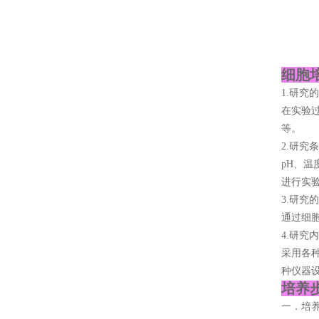
细胞
1.研究
在实验
等。
2.研究
pH、
进行实
3.研究
通过细
4.研究
采用各
种仪器
培养步
一．培