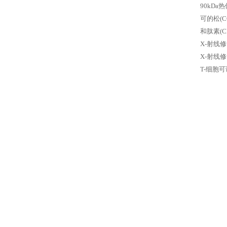
90kDa
可的松(
和肽素(
X-射线
X-射线修
T-细胞