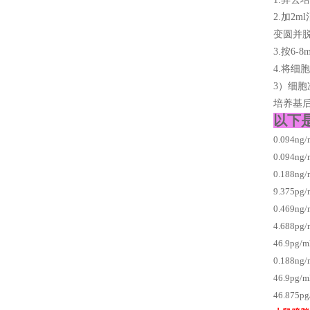
2.加2
变圆并
3.按6
4.将细
3）细
培养基后
以下
0.094n
0.094n
0.188n
9.375p
0.469n
4.688p
46.9pg
0.188n
46.9pg
46.875