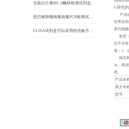
动物到
仓鼠白介素8IL-8酶联检测试剂盒操作步骤
6.研
产品描
亚巴猴肿瘤病毒病毒PCR检测试剂盒实验操作步骤
培养采用
原代细胞
ELISA试剂盒可以采用的洗板方法有哪些？
发货：客
且不含有
项；3、
保存和应
3h，再
用。
产品名
英文名
货号