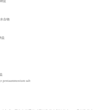
二钠盐
盐水合物
二钠盐
钠盐
taammonium salt