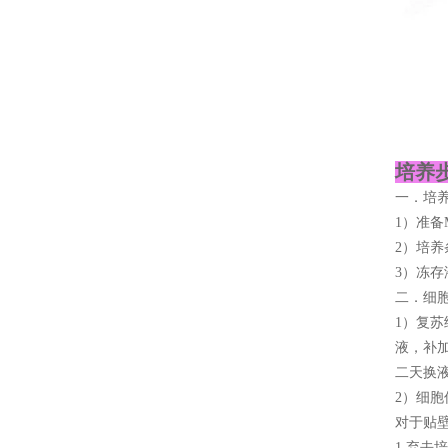
培养步
一．培
1）准备M
2）培养
3）冻存
二．细
1）复苏
液，补加
二天换
2）细胞
对于贴
1.弃去