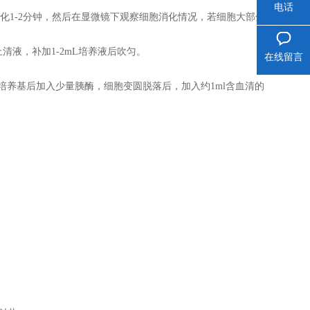
电话
℃培养箱中消化1-2分钟，然后在显微镜下观察细胞消化情况，若细胞大部分
去上清液，补加1-2mL培养液后吹匀。
在线留言
培养基后加入少量胰酶，细胞变圆脱落后，加入约1ml含血清的