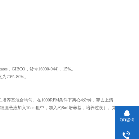
tes，GIBCO，货号16000-044)，15%。
70%-80%。
L培养基混合均匀。在1000RPM条件下离心4分钟，弃去上清
细胞悬液加入10cm皿中，加入约8ml培养基，培养过夜）。第
QQ咨询