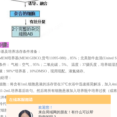
骤:
养基及培养冻存条件准备：
EM培养基(MEM:GIBCO,货号11095-080)，85%；北美胎牛血清(United Sta
条件： 气相：空气，95%；二氧化碳，5%。 温度：37摄氏度，培养箱湿度为
液：90%*培养基，10%DMSO，现用现配。液氮储存。
胞处理：
细胞：将含有1mL细胞悬液的冻存管在37℃水浴中迅速摇晃解冻，加入4m
1-2mL培养基后吹匀。然后将所有细胞悬液加入培养瓶中培养过夜（或将
液并检查细胞密度。
传代：如果细胞密度达80%-90%，即可进行传代培养。
欢迎您！
壁细胞，传代可参考以下方法：
来自局域网的朋友！有什么可以帮
培养上清，用不含钙、镁离子的PBS润洗细胞1-2次。
助您的吗？