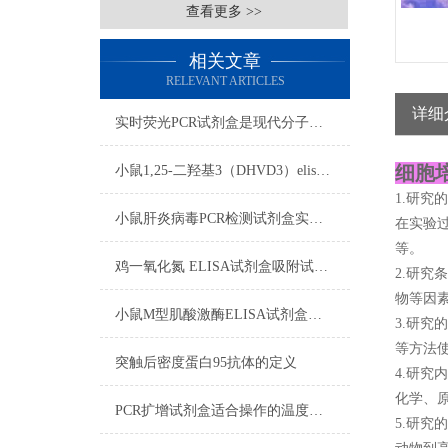
查看更多 >>
相关文章
RELEVANT ARTICLES
详细
实时荧光PCR试剂盒是现代分子生物学领域中的重要工具
细胞
小鼠1,25-二羟基3（DHVD3）elisa试剂盒注意事项
1.研究
小鼠肝炎病毒PCR检测试剂盒实验注意事项
在实验
等。
鸡一氧化氮 ELISA试剂盒吸附试验影响标本注意事项
2.研
物等因
小鼠M型肌酸激酶ELISA试剂盒操作步骤
3.研
等方法
突触后密度蛋白95抗体的定义
4.研
化学、
PCR扩增试剂盒适合操作的温度范围
5.研