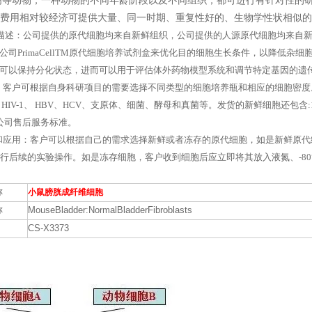
高等动物，一种动物的不同年龄阶段以及不同组织，都可进行有针对性的
究的费用相对较经济可提供大量、同一时期、重复性好的、生物学性状相似
述：公司提供的原代细胞均来自新鲜组织，公司提供的人源原代细胞均来自新
公司PrimaCellTM原代细胞培养试剂盒来优化目的细胞生长条件，以降低
可以保持分化状态，进而可以用于评估体外药物模型系统和调节特定基因的遗
户可根据自身科研项目的需要选择不同类型的细胞培养瓶和相应的细胞密度。
 HIV-1、 HBV、HCV、支原体、细菌、酵母和真菌等。发货的新鲜细胞还包含
公司售后服务标准。
用：客户可以根据自己的需求选择新鲜或者冻存的原代细胞，如是新鲜原代细胞
进行后续的实验操作。如是冻存细胞，客户收到细胞后应立即将其放入液氮、
-8
称
小鼠膀胱成纤维细胞
称
MouseBladder:NormalBladderFibroblasts
CS-X3373