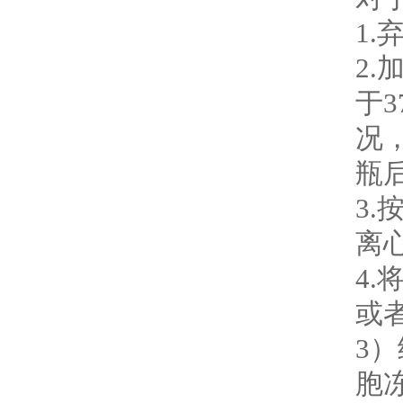
1
2.
于
况
瓶
3.
离
4
或
3
胞