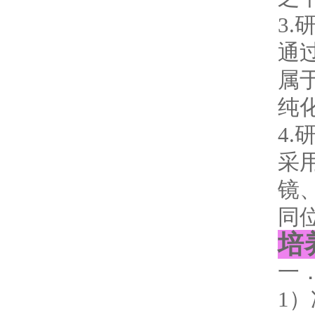
3
通
属
纯
4
采
镜
同
培
一
1）