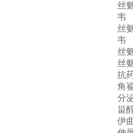
丝氨
韦
丝氨
韦
丝氨
丝氨
抗药
角鲨
分泌
甾醇
伊
伸展