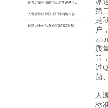
冰
肾素定量检测试剂盒通常是基于免疫学原理设计的
第
人食管癌组织源成纤维细胞培养步骤
是
转基因玉米品系MON87427核酸检测试剂盒​流程
户
25
质量
等
过
菌
产
人
标准