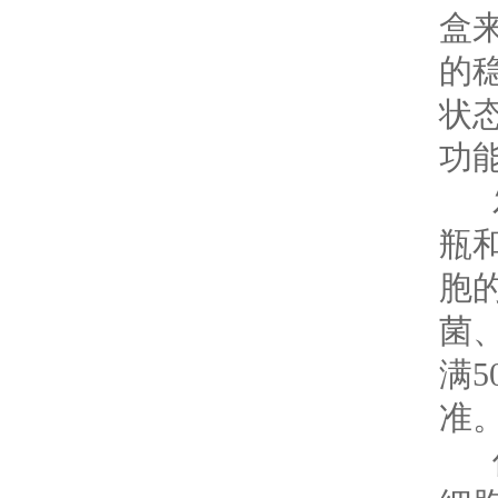
盒
的
状
功
发
瓶
胞的
菌
满
准
保