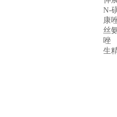
N-
康唑
丝氨
唑
生精