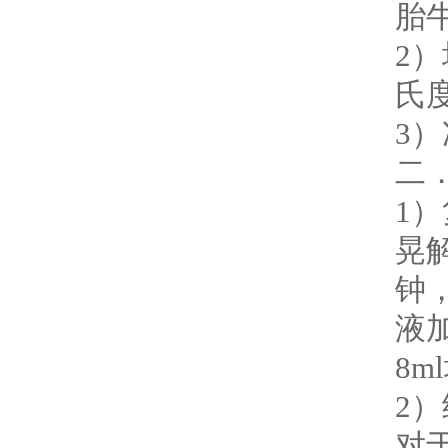
胎牛
2
氏度
3
二
1
晃
钟
液
8
2
对