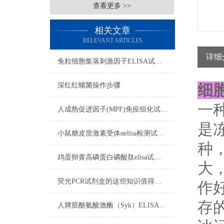
查看更多 >>
相关文章
RELEVANT ARTICLES
详细
兔粒细胞集落刺激因子ELISA试剂盒​注意事项
深红红螺菌操作步骤
细
一
人成熟促进因子(MPF)免疫组化试剂盒​实验步骤
是
小鼠糖皮质激素受体αelisa检测试剂盒操作步骤
种
鸡蛋卵黄高磷蛋白磷酸肽elisa试剂盒吸附试验影响标本注意事项
大
荧光PCR试剂盒的这些知识值得我们学习
作
存
人脾脏酪氨酸激酶（Syk）ELISA免费代测试剂盒​标本要求