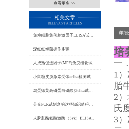
查看更多 >>
相关文章
RELEVANT ARTICLES
详细
兔粒细胞集落刺激因子ELISA试剂盒​注意事项
培
深红红螺菌操作步骤
一
人成熟促进因子(MPF)免疫组化试剂盒​实验步骤
1）
小鼠糖皮质激素受体αelisa检测试剂盒操作步骤
胎牛
鸡蛋卵黄高磷蛋白磷酸肽elisa试剂盒吸附试验影响标本注意事项
2
荧光PCR试剂盒的这些知识值得我们学习
氏度
3
人脾脏酪氨酸激酶（Syk）ELISA免费代测试剂盒​标本要求