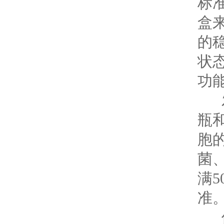
标准
盒
的
状
功
发
瓶
胞的
菌
满
准
保