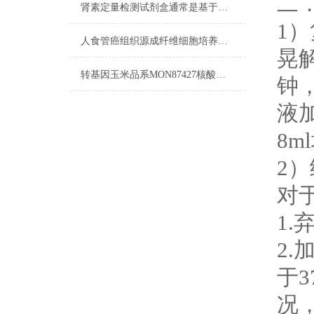
二
肾素定量检测试剂盒通常是基于免疫学原理设计的
1
人食管癌组织源成纤维细胞培养步骤
晃
转基因玉米品系MON87427核酸检测试剂盒​流程
钟
液
8
2
对
1
2.
于
况