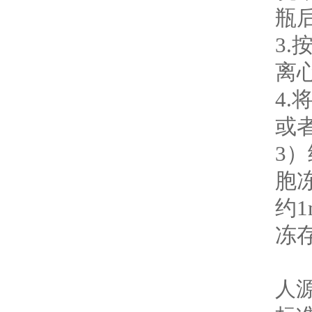
瓶
3.
离
4
或
3
胞
约
冻
产
人