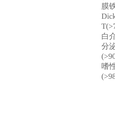
膜铁
Di
T(>
白介
分泌
(>9
嗜
(>9