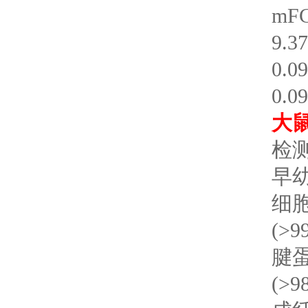
mF
9.
0.
0.
大
检测
早
细胞
(>9
腱蛋
(>9