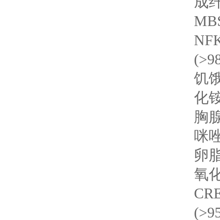
成纤
MB
NF
(>9
饥饿
化铵
胸腺
咪唑
卵脂
氧化
CR
(>9