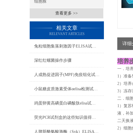
细胞株
查看更多 >>
相关文章
RELEVANT ARTICLES
详细
兔粒细胞集落刺激因子ELISA试剂盒​注意事项
培养步
深红红螺菌操作步骤
一．培
人成熟促进因子(MPF)免疫组化试剂盒​实验步骤
1）准备M
2）培养
小鼠糖皮质激素受体αelisa检测试剂盒操作步骤
3）冻存
二．细
鸡蛋卵黄高磷蛋白磷酸肽elisa试剂盒吸附试验影响标本注意事项
1）复苏
液，补加
荧光PCR试剂盒的这些知识值得我们学习
二天换
2）细胞
人脾脏酪氨酸激酶（Syk）ELISA免费代测试剂盒​标本要求