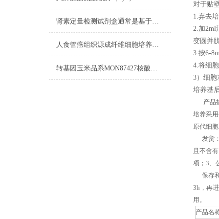
对于贴
1.弃去
肾素定量检测试剂盒通常是基于免疫学原理设计的
2.加2
变圆并
人食管癌组织源成纤维细胞培养步骤
3.按6
4.将细
转基因玉米品系MON87427核酸检测试剂盒​流程
3）细
培养基后
产品描
培养采用
原代细胞
发货：客
且不含有
项；3、
保存和应
3h，再
用。
产品名