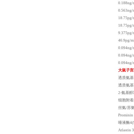
0.188n
0.563
18.75
18.75p
9.375p
46.9pg
0.094n
0.094n
0.094n
大鼠子宫
透质氨基葡糖
透质氨基葡
2-氨基醇双
细胞附着蛋白
丝氨/苏氨/
Promin
唾液酶4(S
Atlast