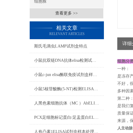
细胞株
查看更多 >>
相关文章
RELEVANT ARTICLES
详细
斯氏毛滴虫LAMP试剂盒特点
小鼠抗双链DNA抗体elisa检测试剂盒注意事项
细胞分
一种：
小鼠c-jun elisa酶联免疫试剂盒样本处理及要求
是冻存
不好，
小鼠5核苷酸酶(5-NT)检测ELISA试剂盒洗涤方法
多种因素
第二种
人黑色素细胞抗体（MC ）AbELISA试剂盒注意事项
是我们复
质量保证
PCX足细胞标记蛋白/足盂蛋白ELISA试剂盒操作步骤
来源，保
人主动脉
人有凸素1ELISA试剂盒样本处理及要求