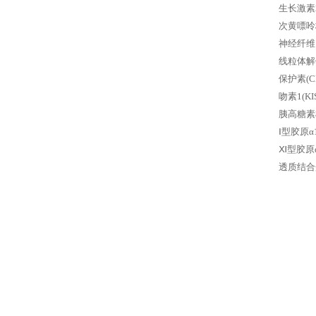
生长激素2
次黄嘌呤
神经纤维
线粒体解偶
保护素(
吻素1(K
胰高糖素
Ⅰ型胶原α
Ⅺ型胶原α
透质结合