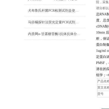
院，采集
谱分析以
犬布鲁氏杆菌PCR检测试剂盒使用方法
总RNA
度、总
马疥螨探针法荧光定量PCR试剂盒实验注意事项
cDNA
10min
内质网α-甘露糖苷酶1抗体抗体分子标记技术
析，保
蛋白制
1ug/ml
定蛋白浓度，
PMSF，
潜在的
组学；<
产品名
英文名
货号