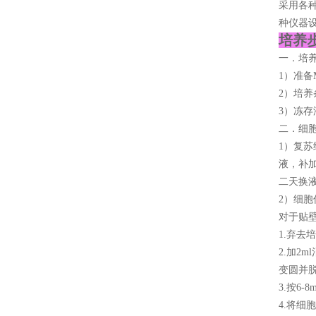
采用各
种仪器
培养步
一．培
1）准备M
2）培养
3）冻存
二．细
1）复苏
液，补加
二天换
2）细胞
对于贴
1.弃去
2.加2
变圆并
3.按6
4.将细