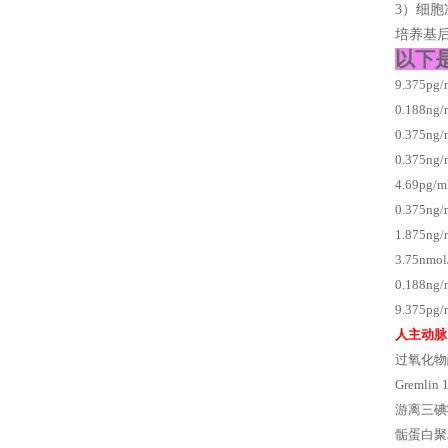
3）细
培养基后
以下
9.375p
0.188
0.375n
0.375ng
4.69pg
0.375n
1.875ng
3.75nm
0.188n
9.375p
人主动脉
过氧化物
Greml
游离三碘
骺蛋白聚糖