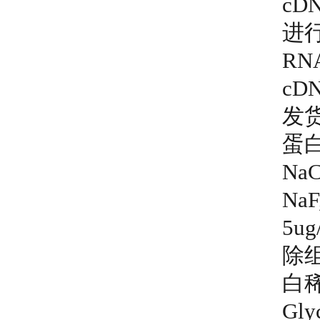
cD
进
RN
cD
发
蛋
NaC
NaF
5u
除
白稀
Gly