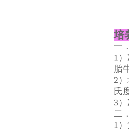
培
一
1）
胎牛
2
氏度
3
二
1