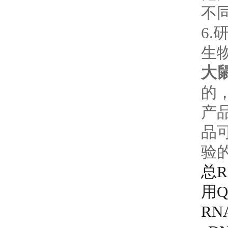
不
6
生
大
的
产
品
验
总
用Q
R