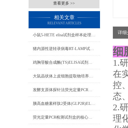
查看更多 >>
相关文章
RELEVANT ARTICLES
详细
小鼠5-HETE elisa试剂盒​样本处理及要求
细
猪内源性逆转录病毒RT-LAMP试剂盒流程
1
鸡胸苷酸合成酶(TS)ELISA试剂盒样本处理及要求
在
大鼠晶状体上皮细胞提取物培养步骤
控
发酵支原体探针法荧光定量PCR检测试剂盒反应五要素
态
胰高血糖素样肽2受体(GLP2R)ELISA试剂盒双抗体夹心法
2
理
荧光定量PCR检测试剂盒的核心在于“实时”与“定量”