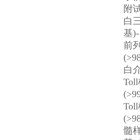
附试验
白三
基)-
前列
(>9
白介
To
(>9
To
(>9
髓样