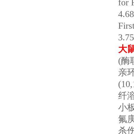
for
4.6
Firs
3.7
大
(酶
亲环
(10
纤溶
小板
氟庚基
杀伤