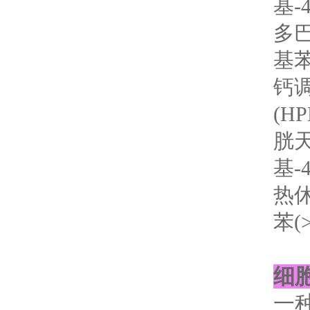
基-4
多巴
基苯
钙调
(HP
胱天
基-4
热休
苯(>
细
一