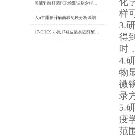
化
唾液乳酸杆菌PCR检测试剂盒样品DNA的制备
样
人α甘露糖苷酶酶联免疫分析试剂盒双抗体夹心法(检测未知抗原)
3
17-OHCS 小鼠17羟皮质类固醇酶联免疫试剂盒洗涤方法
得
时
4
物
微
录
5
疫
范