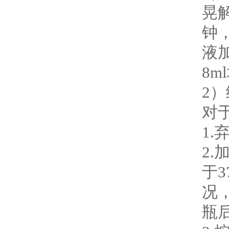
晃
钟
液
8
2
对
1
2.
于
况
瓶