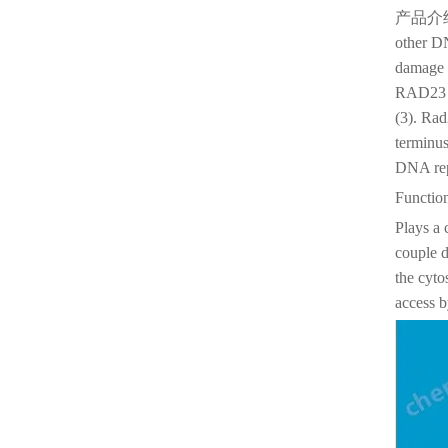
产品介
other D
damage a
RAD23 be
(3). Rad
terminus
DNA repa
Functio
Plays a 
couple d
the cyto
access 