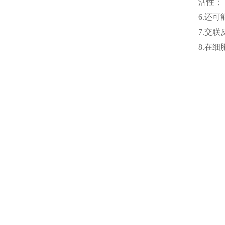
活性；
6.还
7.交
8.在