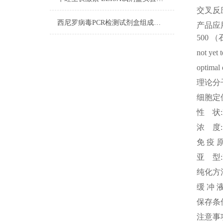
交叉反
西尼罗病毒PCR检测试剂盒组成及试剂配制
产品应
500
not yet 
optimal 
理论分
细胞定
性
状
浓
度
免
疫
亚
型
纯化方
缓
冲
保存条
注意事