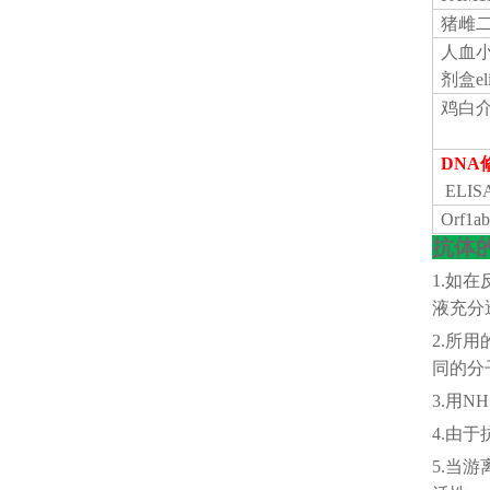
猪雌
人血
剂盒eli
鸡白
DNA
ELI
Orf1
抗体
1.如在
液充分
2.所
同的分
3.用
4.由于
5.当