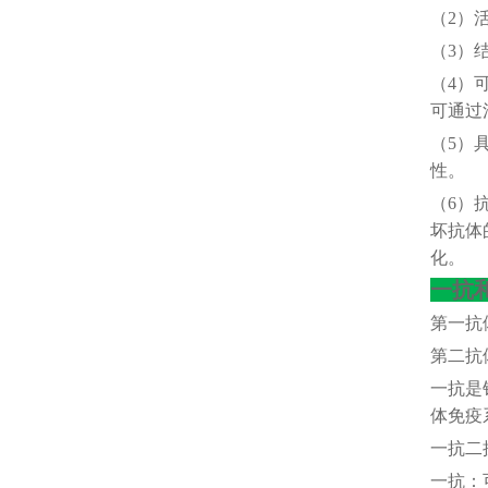
（
2）
（
3）
（
4）
可通过
（
5）
性。
（
6）
坏抗体
化。
一抗
第一抗
第二抗
一抗是
体免疫
一抗二
一抗：