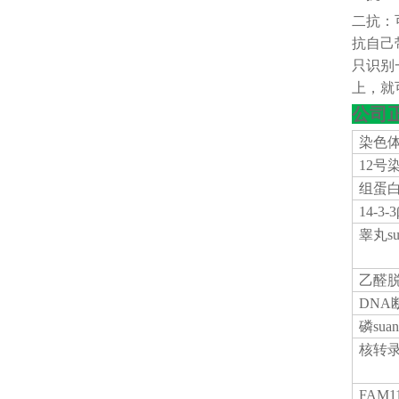
二抗：
抗自己
只识别
上，就
公司
染色
12号
组蛋
14-3
睾丸
s
乙醛
DNA
磷
su
核转
FAM