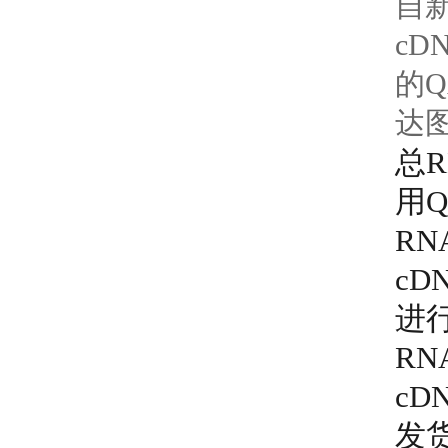
自
c
的
达
总
用Q
R
cD
进
RN
cD
发