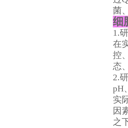
菌
细
1
在
控
态
2
p
实
因
之