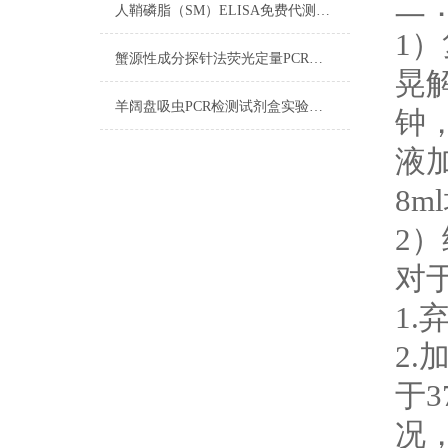
二
人鞘磷脂（SM）ELISA免费代测试剂盒​注意事项
1
蟹源性成分探针法荧光定量PCR试剂盒实验注意事项
晃
羊阔盘吸虫PCR检测试剂盒实验注意事项
钟
液
8
2
对
1
2.
于
况