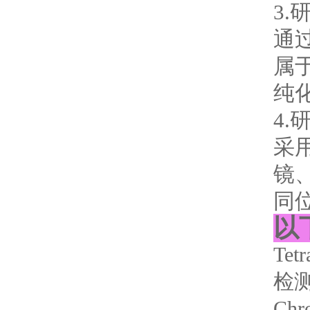
3
通
属
纯
4
采
镜
同
以
Tet
检
Ch