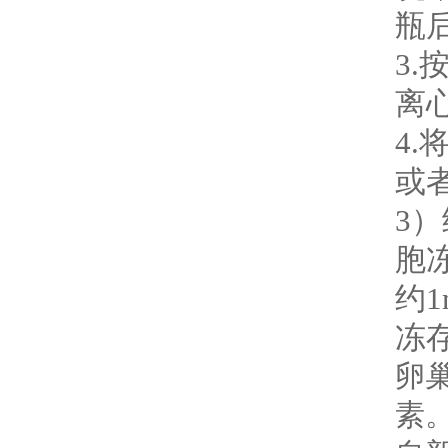
瓶
3.
离
4
或
3
胞
约
冻
卵
素