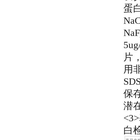
蛋
NaC
NaF
5u
片
用非还
SD
保
潜
<3
白