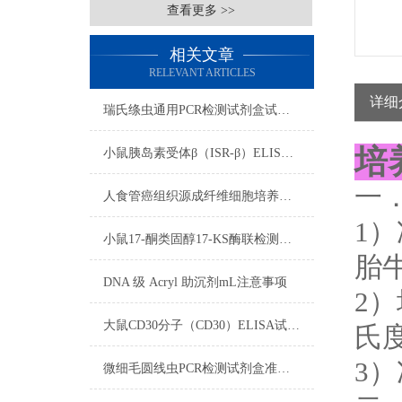
查看更多 >>
相关文章
RELEVANT ARTICLES
详细
瑞氏绦虫通用PCR检测试剂盒试剂准备步骤
培
小鼠胰岛素受体β（ISR-β）ELISA免费代测试剂盒实验操作技巧
一
人食管癌组织源成纤维细胞培养步骤
1）
小鼠17-酮类固醇17-KS酶联检测试剂盒测定步骤
胎牛
DNA 级 Acryl 助沉剂mL注意事项
2
大鼠CD30分子（CD30）ELISA试剂盒标本要求
氏度
3
微细毛圆线虫PCR检测试剂盒准备试剂与收集血样