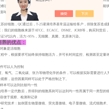
很难说是细胞自身不行，还是复苏没操作好；另外温度对细胞、基因功能
影响产品的质量；干冰运输需要额外添加400元的运费(顺丰)。
：
苏好细胞，QC通过后，T-25灌满培养基常温运输给客户，排除复苏造成
：我们的细胞株来源于ATCC、ECACC、DSMZ、JCRB等，购买到
证5代以内，活力>95%，无细菌、真菌、支原体污染。
培养的优点：
的对象是活细胞
过程中，根据要求可始终保持细胞活力，并可长时间监控、检测甚至定量
条件可以人为控制
温度、氧气、二氧化碳、张力等物理化学的条件，可以根据实际需要进行人
验观察，这些因素同样可以处于严格控制之下。
的样本可以达到比较均一性
胞培养一定代数后，所得到的细胞系则可以达到均一性而属于同一类型的
内容便于观察、检测和记录
种研究技术：如倒置生物显微镜、荧光显微镜、电子显微镜、流式细胞术