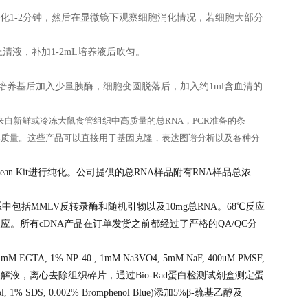
℃培养箱中消化1-2分钟，然后在显微镜下观察细胞消化情况，若细胞大部分
去上清液，补加1-2mL培养液后吹匀。
培养基后加入少量胰酶，细胞变圆脱落后，加入约1ml含血清的
自新鲜或冷冻大鼠食管组织中高质量的总RNA，PCR准备的条
保其质量。这些产品可以直接用于基因克隆，表达图谱分析以及各种分
 RNA Clean Kit进行纯化。公司提供的总RNA样品附有RNA样品总浓
中包括MMLV反转录酶和随机引物以及10mg总RNA。68℃反应
做一次PCR反应。所有cDNA产品在订单发货之前都经过了严格的QA/QC分
mM EGTA, 1% NP-40 , 1mM Na3VO4, 5mM NaF, 400uM PMSF,
eptin)制备大鼠食管组织裂解液，离心去除组织碎片，通过Bio-Rad蛋白检测试剂盒测定蛋
 1% SDS, 0.002% Bromphenol Blue)添加5%β-巯基乙醇及