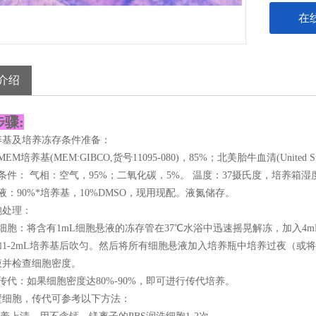
在
介绍
骤:
养基及培养冻存条件准备：
EM培养基(MEM:GIBCO,货号11095-080)，85%；北美胎牛血清(United Sta
条件： 气相：空气，95%；二氧化碳，5%。 温度：37摄氏度，培养箱湿度为
液：90%*培养基，10%DMSO，现用现配。液氮储存。
胞处理：
细胞：将含有1mL细胞悬液的冻存管在37℃水浴中迅速摇晃解冻，加入4m
1-2mL培养基后吹匀。然后将所有细胞悬液加入培养瓶中培养过夜（或将
液并检查细胞密度。
传代：如果细胞密度达80%-90%，即可进行传代培养。
壁细胞，传代可参考以下方法：