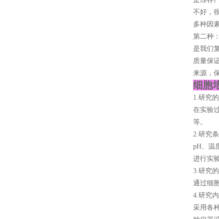
不好，
多种因素
第二种
是我们复
质量保证
来源，保
细胞
1.研究
在实验
等。
2.研究
pH、
进行实
3.研究
通过细
4.研究
采用各