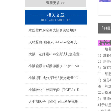
查看更多 >>
相关文章
RELEVANT ARTICLES
详细
木丝霉PCR检测试剂盒实验规则
培养步
人粘蛋白/粘液素5ACelisa检测试剂盒操作步骤
一．培
大鼠 E选择素elisa检测试剂盒注意事项
1）准备M
2）培养
小鼠糖原合成酶激酶(GSK)ELISA试剂盒标本的采集与保存
3）冻存
二．细
小鼠源性成分探针法荧光定量PCR检测试剂盒准备试剂与收集血样
1）复苏
液，补加
小鼠转化生长因子β2（TGFβ2）ELISA试剂盒注意事项
二天换
2）细胞
人中期因子（MK）elisa检测试剂盒注意事项
对于贴