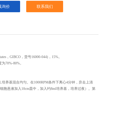
线询价
联系我们
tes，GIBCO，货号16000-044)，15%。
70%-80%。
L培养基混合均匀。在1000RPM条件下离心4分钟，弃去上清
细胞悬液加入10cm皿中，加入约8ml培养基，培养过夜）。第