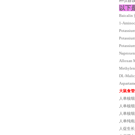
种仪器
以下
Baicali
1-Amino
Potass
Potas
Potas
Napro
Allox
Methy
DL-Mal
Aspar
大鼠食管
人单核细胞趋
人单核细胞
人单核细
人单纯疱
人促生长