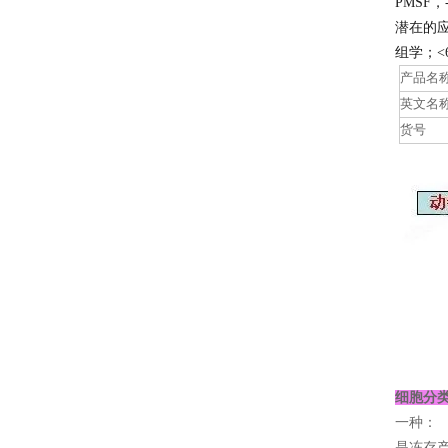
PMSF，
潜在的
组学；<
产品名
英文名
货号
细胞分
一种：
是冻存