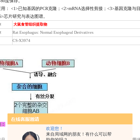
-80度保存。
应用：
<1>已知基因的PCR克隆；<2>mRNA选择性剪接；<3>基因克隆与目标测序；<
6>芯片研究与表达图谱。
称
大鼠食管组织提取物
称
Rat Esophagus: Normal Esophageal Derivatives
CS-X3974
类：
欢迎您！
来自局域网的朋友！有什么可以帮
产品，由氮直液接拿出，干冰运输给客户。一般不推荐这种，也较少使用
助您的吗？