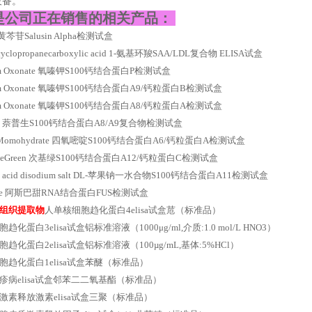
设备。
是公司正在销售的相关产品：
n 黄芩苷Salusin Alpha检测试盒
cyclopropanecarboxylic acid 1-氨基环羧SAA/LDL复合物 ELISA试盒
ium Oxonate 氧嗪钾S100钙结合蛋白P检测试盒
sium Oxonate 氧嗪钾S100钙结合蛋白A9/钙粒蛋白B检测试盒
sium Oxonate 氧嗪钾S100钙结合蛋白A8/钙粒蛋白A检测试盒
xen 萘普生S100钙结合蛋白A8/A9复合物检测试盒
an Momohydrate 四氧嘧啶S100钙结合蛋白A6/钙粒蛋白A检测试盒
leneGreen 次基绿S100钙结合蛋白A12/钙粒蛋白C检测试盒
ic acid disodium salt DL-苹果钠一水合物S100钙结合蛋白A11检测试盒
tame 阿斯巴甜RNA结合蛋白FUS检测试盒
组织提取物
人单核细胞趋化蛋白4elisa试盒苊（标准品）
化蛋白3elisa试盒铝标准溶液（1000μg/ml,介质:1.0 mol/L HNO3）
趋化蛋白2elisa试盒铝标准溶液（100µg/mL,基体:5%HCl）
胞趋化蛋白1elisa试盒苯醚（标准品）
疹病elisa试盒邻苯二二氧基酯（标准品）
激素释放激素elisa试盒三聚（标准品）