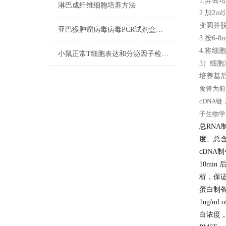
1.弃去
淋巴成纤维细胞培养方法
2.加2
变圆并
亚巴猴肿瘤病毒病毒PCR试剂盒实验规则
3.按6
4.将细
小鼠正常T细胞表达和分泌因子检测试剂盒反应步骤
3）细
培养基后
食管为前
cDNA
子生物学
总RNA
度、总
cDNA
10min
析，保
蛋白制
1ug/ml
白浓度，组织