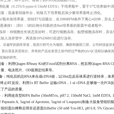
培养上清，用不含钙、镁离子的PBS润洗细胞1-2次。
ml消化液（0.25%Trypsin-0.53mM EDTA）于培养瓶中，置于37
脱落，迅速拿回操作台，轻敲几下培养瓶后加少量培养基终止消化。
-8ml/瓶补加培养基，轻轻打匀后吸出，在1000RPM条件下离心4分钟，弃
胞悬液按1：2到1：5的比例分到新的含8ml培养基的新皿中或者瓶中。
胞冻存：待细胞生长状态良好时，可进行细胞冻存。贴壁细胞冻存时，弃去
加入冻存管中，再添加10%DMSO后进行冻存。
、后扁窄的肌性管道，按其行程可分为颈部、胸部和腹部三部。公司科技提供来
链，蛋白质及其亚组分。所有的产品在发货之前均经过严格的QA/QC流程以确
实验的研究。
制备：
利用Qiagen RNeasy Kit的Trizol试剂分离RNA，然后用Qiagen
含量、电泳照片、OD值测定结果等。
制备：
纯化后的总RNA来合成cDNA链，以50ul总反应体系进行逆转录，体系
 后终止RT反应。利用1x RT Buffer 运输cDNA，1 ul cDNA 足够
证了产品的质量。
备：
利用改良型RIPA Buffer (50mMTris, pH7.2, 150mM NaCl, 1mM EDTA, 1
 of Pepstatin A, 5ug/ml of Aprotinin, 5ug/ml of Leup
蛋白稀释后用非还原蛋白Buffer (50 mM Tris-HCl, pH 6.8, 5% Glycerol,