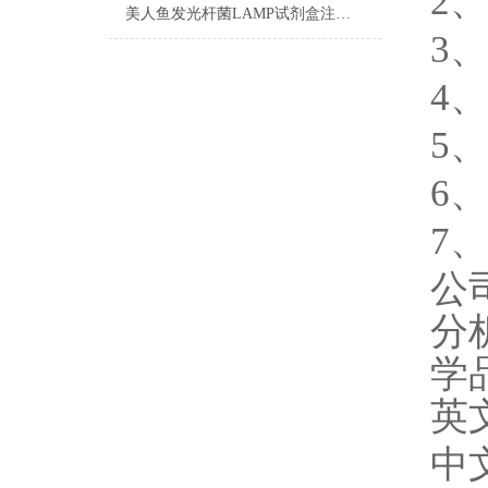
2
美人鱼发光杆菌LAMP试剂盒注意事项
3
4
5
6
7
公
分
学
英
中