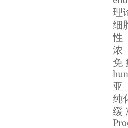
理
细
性
浓
免
hum
亚
纯
缓
Pro