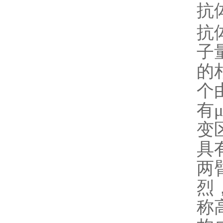
抗
抗
子
的
个
有
变
具
两
烈
称