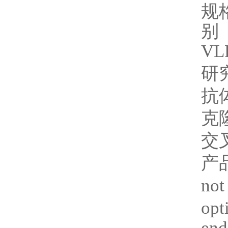
规
别
VL
研
抗
克
交
产
not
opt
end