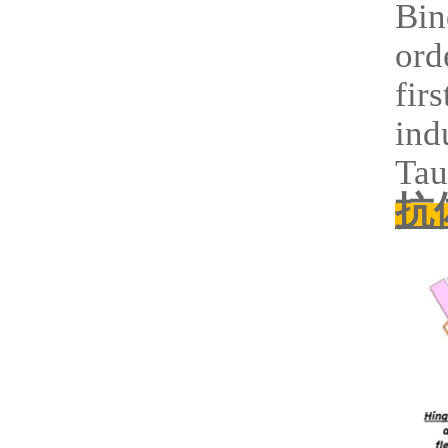
Bin
ord
fir
ind
Tau
抗