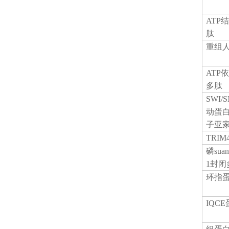
ATP
肽
重组
ATP
多肽
SWI
动蛋
子亚家
TRI
磷
su
1封闭
环指
IQC