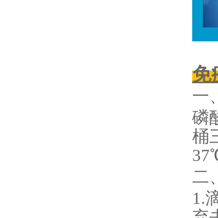
免
一
磷
桶
3
二
1.
弃