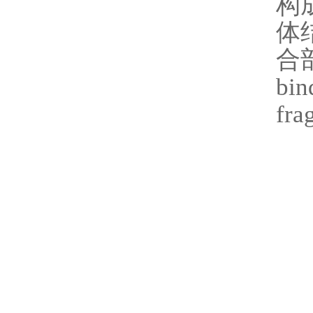
构
体
合
bi
fr