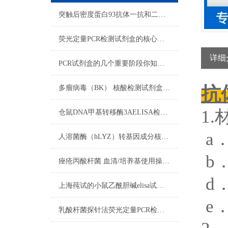
突触后密度蛋白93抗体一抗和二抗的区别
荧光定量PCR检测试剂盒的核心在于“实时”与“定量”
详细
PCR试剂盒的几个重要阶段你知道吗？
抗
多瘤病毒（BK） 核酸检测试剂盒（PCR-荧光探针法）反应流程常规程序
1
仓鼠DNA甲基转移酶3AELISA检测试剂盒​使用注意说明
a
人溶菌酶（hLYZ）转基因成分核酸检测试剂盒​的试剂准备
b
痤疮丙酸杆菌 血清/培养基使用操作方法
d
上海莼试的小鼠乙酰胆碱elisa试剂盒是您科研试剂领域中的可信伙伴
e
乳酸杆菌探针法荧光定量PCR检测试剂盒使用方法