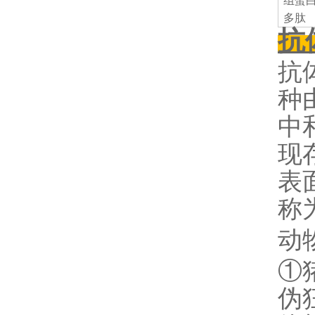
组蛋
多肽
抗
抗
种
中
现
表
称
动
①
伪