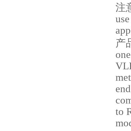
注
use
app
产
one
VLD
met
end
com
to 
mod