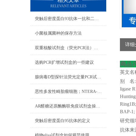
相关文章
RELEVANT ARTICLES
突触后密度蛋白93抗体一抗和二抗的区别
小菌核属菌种的保存方法
详细
双重核酸试剂盒（荧光PCR法）检测程序
选购PCR扩增试剂盒的一些建议
商品
英文名
腺病毒D型探针法荧光定量PCR试剂盒反应五要素
别
名
ligase R
恶性多发性畸胎瘤细胞；NTERA-2操作流程
Huntingt
Ring1B;
AR醛糖还原酶酶联免疫试剂盒操作步骤
BAP-1;
研究领
突触后密度蛋白95抗体的定义
抗体来
植物elisa试剂盒如何规范使用