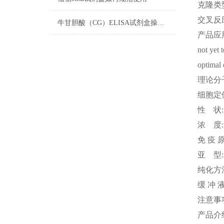
克隆类
交叉反
牛甘胆酸（CG）ELISA试剂盒操作步骤
产品应
not yet 
optimal 
理论分
细胞定
性
状
浓
度
免
疫
亚
型
纯化方
缓
冲
注意事
产品介