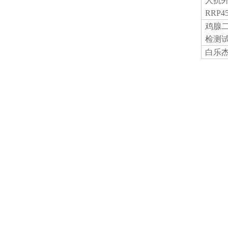
人抗
RRP4
鸡腺
检测
白乐