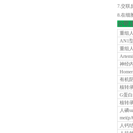
7.交
8.在
公司
重组
AN1
重组
Arte
神经
Hom
有机
核转
G蛋白
核转
人磷
s
mei(
人钙