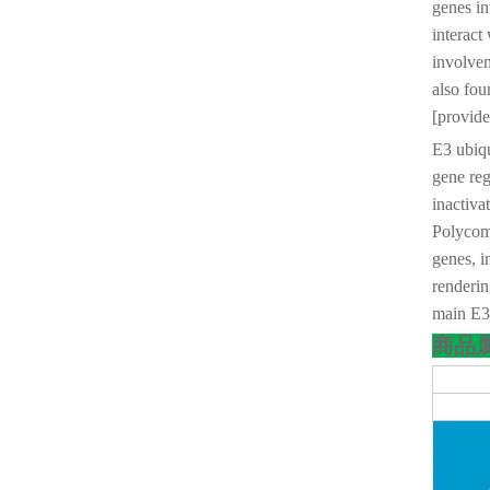
genes in
interact
involvem
also fou
[provide
E3 ubiqu
gene reg
inactiva
Polycomb
genes, 
renderin
main E3
商品