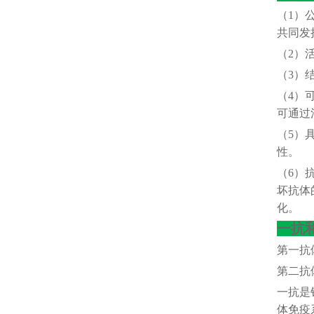
（
1）
共同发
（
2）
（
3）
（
4）
可通过
（
5）
性。
（
6）
坏抗体
化。
一抗
第一抗
第二抗
一抗是
体免疫