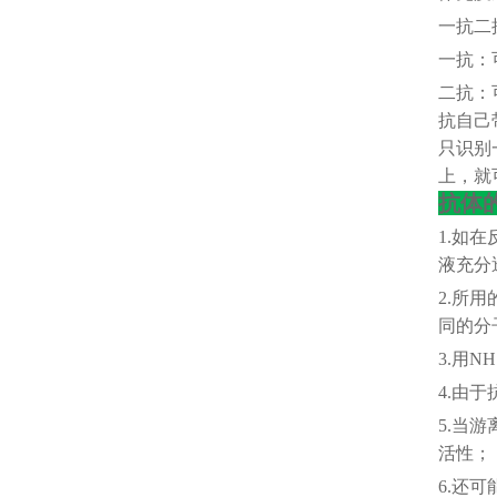
一抗二
一抗：
二抗：
抗自己
只识别
上，就
抗体
1.如在
液充分
2.所
同的分
3.用
4.由于
5.当
活性；
6.还