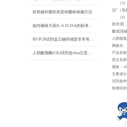
（3）
法”（
坏死梭杆菌坏死亚种菌种保藏方法
（4）
癌作用
如何确保大鼠IL-6 ELISA的标准曲线线性
酸或强碱
人鞘脂激
RT-PCR试剂盒正确存储是非常有必要的
胸腹水、
产品名称
人肌酸激酶(CK)试剂盒elisa注意事项
英文名称： P
规格 ：48
主要成分
试剂盒种
检测目的