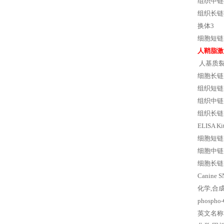
组织中链羟
组织长链羟脂
换体3
细胞短链脂酰
人鞘脂激
人基质
细胞长链脂
组织短链脂
组织中链脂
组织长链脂酰
ELISA
细胞短链脂酰
细胞中链脂酰
细胞长链脂酰
Canine 
化学,合成
phosph
英文名称：