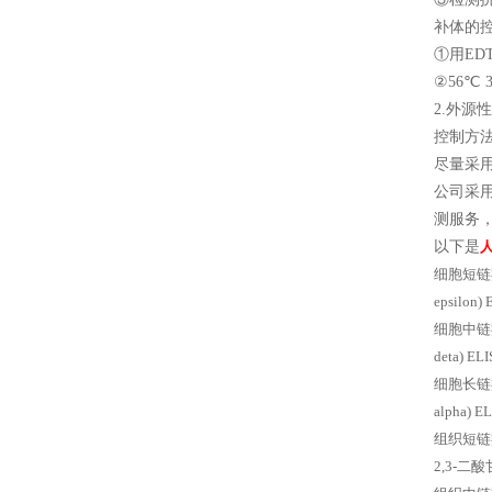
补体的
①用ED
②56℃ 
2.外
控制方
尽量采
公司采
测服务，
以下是
细胞短链羟脂
epsilo
细胞中链羟脂
deta) 
细胞长链羟脂
alpha)
组织短链羟脂
2,3-二