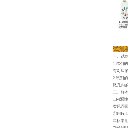
试剂
一、试
1.试剂
有对应
2.试剂
微孔内
二、样
1.内
类风湿
①用F(a
②标本用
③检测