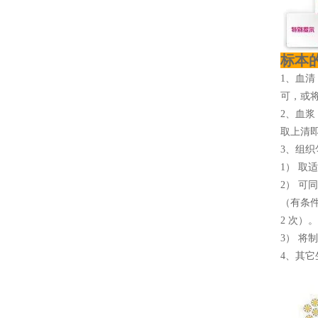
标本
1、血清
可，或将
2、血浆
取上清即
3、组织
1） 取
2） 可
（有条
2 次）。
3） 将
4、其它