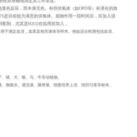
验系统里准确地滴定其工作浓度。
显色反应，而本身无色。有些供氢体（如OPD等）有潜在的致
TS是目前较为满意的供氢体。底物作用一段时间后，应加入强
配制，尤其是H2O2在临用前加入 。
lisa试剂盒用于测定血清，血浆及相关液体等样本。例如适合检测包括血清、
子、猪、犬、猴、马、牛等动植物。
、胸腹水、灌洗液、脑脊液、细胞培养上清、组织匀浆等标本..