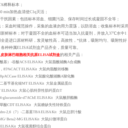
TA稀释标本；
30 min加热血清使C1q灭活；
源性干扰因素：包括标本溶血、细菌污染、保存时间过长或凝固不全等；
法：采血时规范操作，采集的血液勿用力震荡，以防溶血；收集标本时采
用新鲜标本；对于凝固不全的血标本可适当加入抗凝剂，并放入37℃水中1
用全是进口原材料研，发灵敏性高，高效性，*抗体，吸附均匀、吸附性好
各种种属ELISA试剂盒产品齐全，质量可靠。
人皮肤淋巴细胞相关抗原ELISA试剂盒
的相关产品：
酰基）-谷酸ACS ELISA Kit 大鼠脂酰辅酶A合成酶
85%CACT ELISA Kit 大鼠肉脂酰转移酶
0pACCase ELISA Kit 大鼠酸化酰辅酶A羧化酶
基苄基化铵MT ELISA Kit 大鼠金属硫蛋白
T ELISA Kit 大鼠心肌特异性肌钙蛋白T
glucuronide-d7AChE ELISA Kit 大鼠酰胆酯酶
酸CDT ELISA Kit 大鼠糖缺失性转铁蛋白
ihydro-2,6（7）-二基蒽TBA ELISA Kit 大鼠总胆汁酸
/ Beta2-MG ELISA Kit 大鼠β2微球蛋白
 ELISA Kit 大鼠视黄醇结合蛋白