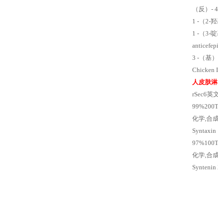
（反）- 4
1 -（2-
1 -（3-啶
anticef
3 -（基）-
Chicken 
人皮肤淋
rSec6
99%200
化学,合
Synta
97%100
化学,合成试
Synten