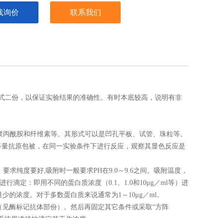
线询价
联系我们
式二份，以保证实验结果的准确性。有时本底较高，说明有非
聚丙酰胺和纤维素等。其形式可以是凹孔平板、试管、珠粒等。
等量抗原包被，在同一实验条件下进行反应，观察其显色反应是
纯度要好,吸附时一般要求PH在9.0～9.6之间。吸附温度，
滴定：即用不同的蛋白质浓度（0.1、1.0和10μg／ml等）进
少的浓度。对于多数蛋白质来说通常为1～10μg／ml。
（见酶标记抗体部份）。然后再固定其它条件或采取“方阵