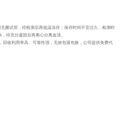
用无菌试管，经检测后再低温冻存；保存时间不宜过久，检测时
 h，待充分凝固后再离心分离血清。
，回收利用率高、可靠性强，无效包退包换，公司提供免费代