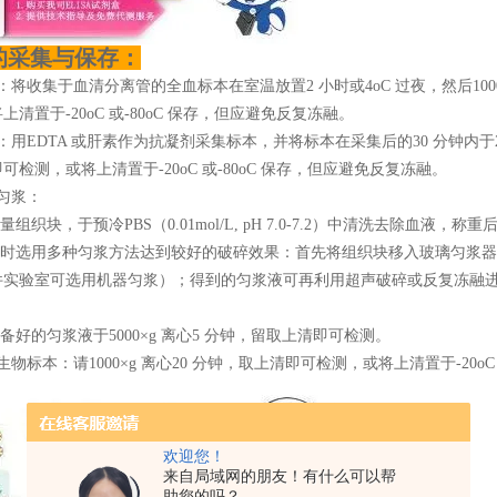
的采集与保存：
：将收集于血清分离管的全血标本在室温放置2 小时或4oC 过夜，然后1000
上清置于-20oC 或-80oC 保存，但应避免反复冻融。
：用EDTA 或肝素作为抗凝剂采集标本，并将标本在采集后的30 分钟内于2-8oC
可检测，或将上清置于-20oC 或-80oC 保存，但应避免反复冻融。
匀浆：
适量组织块，于预冷PBS（0.01mol/L, pH 7.0-7.2）中清洗去除血
同时选用多种匀浆方法达到较好的破碎效果：首先将组织块移入玻璃匀浆器，加
件实验室可选用机器匀浆）；得到的匀浆液可再利用超声破碎或反复冻融
制备好的匀浆液于5000×g 离心5 分钟，留取上清即可检测。
生物标本：请1000×g 离心20 分钟，取上清即可检测，或将上清置于-20oC
欢迎您！
来自局域网的朋友！有什么可以帮
助您的吗？