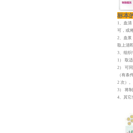
标本
1、血清
可，或将
2、血浆
取上清即
3、组织
1） 取
2） 可
（有条
2 次）。
3） 将
4、其它