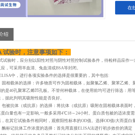
在
介绍
SA 试验时，注意事项如下：
正式试验时，应分别以阳性对照与阴性对照控制试验条件，待检样品应作一
反应，可采用羊血清、兔血清或BSA等封闭。
ELISA中，进行各项实验条件的选择是很重要的，其中包括:
 固相载体的选择：许多物质可作为固相载体，如聚氯乙烯、聚苯乙烯、
用的是40孔聚苯乙烯凹孔板。不管何种载体，在使用前均可进行筛选：用
性，据此判明其吸附性能是否良好。
包被抗体（或抗原）的选择：将抗体（或抗原）吸附在固相载体表面时，要求
蛋白量也有一定影响,一般多采用4℃18～24小时。蛋白质包被的适浓度需进行
，在其它试验条件相同时，观察阳性标本的OD值。选择OD值i大而蛋白量
 酶标记抗体工作浓度的选择：首先用直接ELISA法进行初步效价的滴定