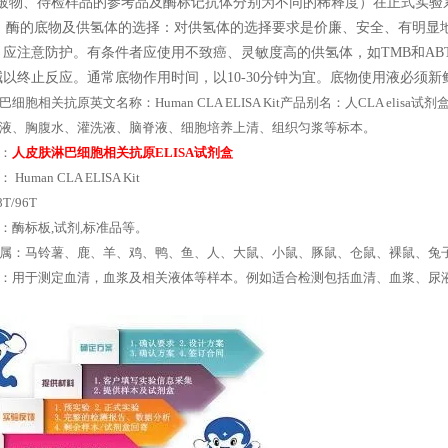
包被物、待检样品的参考品及酶标记抗体分别为不同的稀释度）在正式实
 酶的底物及供氢体的选择：对供氢体的选择要求是价廉、安全、有明显地
，应注意防护。有条件者应使用不致癌、灵敏度高的供氢体，如TMB和AB
以终止反应。通常底物作用时间，以10-30分钟为宜。底物使用液必须新鲜
巴细胞相关抗原英文名称：Human CLA ELISA Kit产品别名：人CLA e
液、胸腹水、灌洗液、脑脊液、细胞培养上清、组织匀浆等标本。
：
人皮肤淋巴细胞相关抗原ELISA试剂盒
Human CLA ELISA Kit
T/96T
：酶标板,试剂,标准品等。
属：马铃薯、鹿、羊、鸡、鸭、鱼、人、大鼠、小鼠、豚鼠、仓鼠、裸鼠、兔
：用于测定血清，血浆及相关液体等样本。例如适合检测包括血清、血浆、尿液