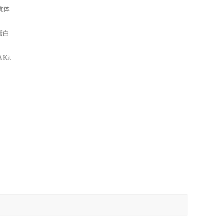
体抗体
子蛋白
 Kit