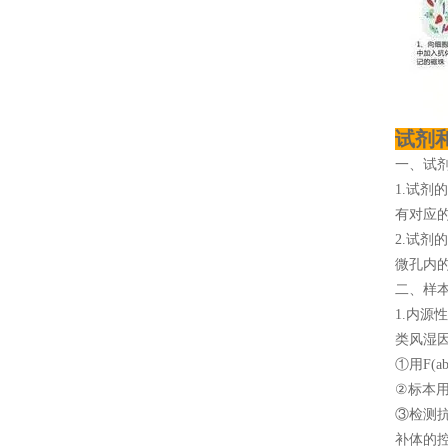
试剂
一、试
1.试剂
有对应
2.试剂
微孔内
二、样
1.内
类风湿
①用F(a
②标本用
③检测
补体的