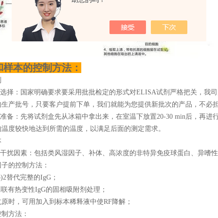
和样本的控制方法：
剂
的选择：国家明确要求要采用批批检定的形式对ELISA试剂严格把关，我
的生产批号，只要客户提前下单，我们就能为您提供新批次的产品，不必
的准备：先将试剂盒先从冰箱中拿出来，在室温下放置20-30 min后，
的温度较快地达到所需的温度，以满足后面的测定需求。
本
源性干扰因素：包括类风湿因子、补体、高浓度的非特异免疫球蛋白、异嗜
因子的控制方法：
b)2替代完整的IgG；
联有热变性IgG的固相吸附剂处理；
抗原时，可用加入到标本稀释液中使RF降解；
控制方法：