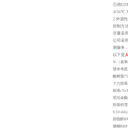
①用ED
②56℃ 
2.外
控制方
尽量采
公司采
测服务，
以下是
N-（基苯
替米考星，
酚树脂75
十六烷基二
标准cTn
尼泊金酯4-
羟基积雪草
9,10-d
胆固醇BMG
驱蛔RBP