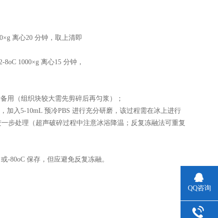
×g 离心20 分钟，取上清即
 1000×g 离心15 分钟，
液，称重后备用（组织块较大需先剪碎后再匀浆）；
入5-10mL 预冷PBS 进行充分研磨，该过程需在冰上进行
进一步处理（超声破碎过程中注意冰浴降温；反复冻融法可重复
 或-80oC 保存，但应避免反复冻融。
QQ咨询