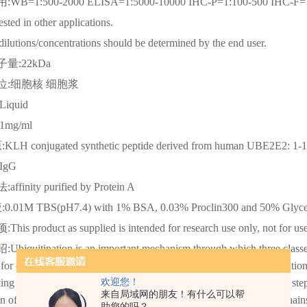
用
:WB=1:500-2000 ELISA=1:5000-10000 IHC-P=1:100-500 
tested in other applications.
dilutions/concentrations should be determined by the end user.
子量
:22kDa
位
:细胞核 细胞浆
:Liquid
:1mg/ml
原
:KLH conjugated synthetic peptide derived from human UBE2E2: 1-
:IgG
法
:affinity purified by Protein A
液
:0.01M TBS(pH7.4) with 1% BSA, 0.03% Proclin300 and 50% Glyce
项
:This product as supplied is intended for research use only, not for us
绍
:Ubiquitination is an important mechanism through which three classes
 for destruction. The three classes of enzymes involved in ubiquitination
ing enzymes (E2s) and the ubiquitin-protein ligases (E3s). The first ste
欢迎您！
来自局域网的朋友！有什么可以帮
on of the ubiquitin C-terminus and the assembly of multi-ubiquitin chai
助您的吗？