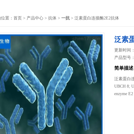
的位置：
首页
>
产品中心
>
抗体
>
一抗
> 泛素蛋白连接酶2E2抗体
泛素蛋
更新时间： 2
产品型号
简单描述
泛素蛋白连接酶
UBCH 8; Ub
enzyme E2 