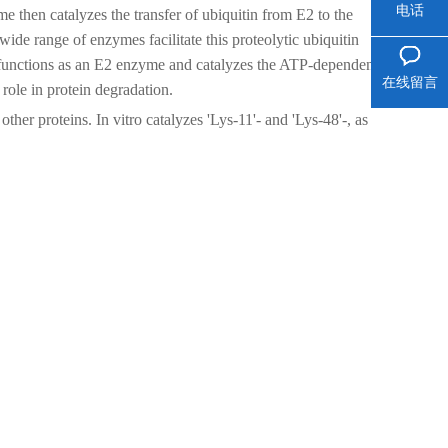
电话
then catalyzes the transfer of ubiquitin from E2 to the
 wide range of enzymes facilitate this proteolytic ubiquitin
nctions as an E2 enzyme and catalyzes the ATP-dependent
在线留言
 role in protein degradation.
her proteins. In vitro catalyzes 'Lys-11'- and 'Lys-48'-, as