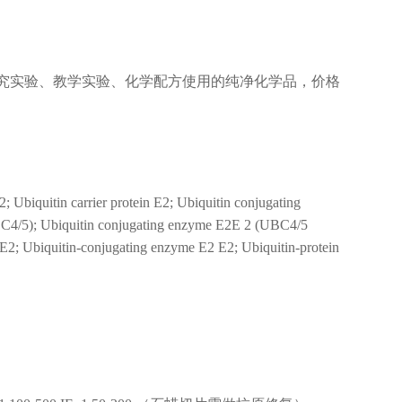
究实验、教学实验、化学配方使用的纯净化学品，价格
uitin carrier protein E2; Ubiquitin conjugating
BC4/5); Ubiquitin conjugating enzyme E2E 2 (UBC4/5
 E2; Ubiquitin-conjugating enzyme E2 E2; Ubiquitin-protein