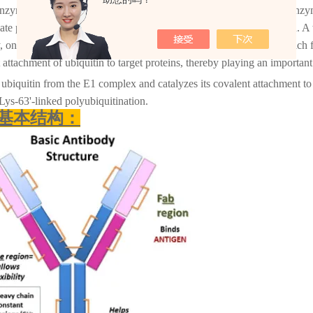
nzyme to generate an intermediate ubiquitin-E2 complex. The E3 enzyme 
ate protein substrate, thereby targeting that substrate for degradation. A
, one of which is UBE2E2 (also known as UBCH8 in human), which fu
 attachment of ubiquitin to target proteins, thereby playing an important
ubiquitin from the E1 complex and catalyzes its covalent attachment to ot
'Lys-63'-linked polyubiquitination.
基本结构：