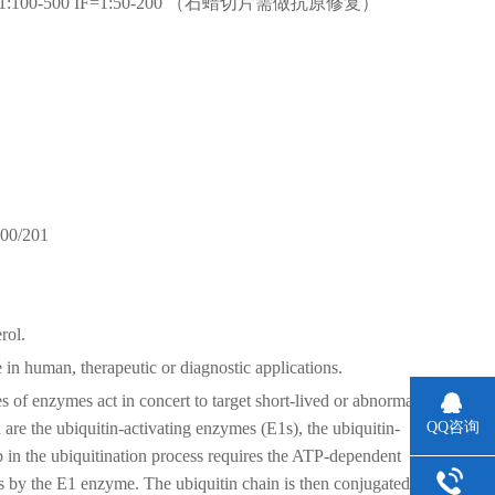
IHC-F=1:100-500 IF=1:50-200 （石蜡切片需做抗原修复）
100/201
rol.
e in human, therapeutic or diagnostic applications.
 of enzymes act in concert to target short-lived or abnormal
 are the ubiquitin-activating enzymes (E1s), the ubiquitin-
QQ咨询
p in the ubiquitination process requires the ATP-dependent
ns by the E1 enzyme. The ubiquitin chain is then conjugated to