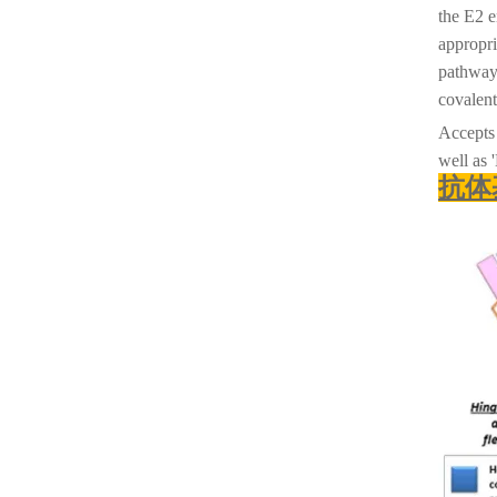
the E2 e
appropri
pathway
covalent
Accepts 
well as 
抗体