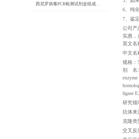
5、如
西尼罗病毒PCR检测试剂盒组成及试剂配制
6、纯
7、鉴
公司
产
实惠，
英文名
中文名
规格：
别
名
enzyme 
homolog 
ligase E
研究领
抗体来
克隆类
交叉反