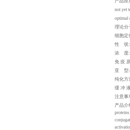
产品应
not yet 
optimal 
理论分
细胞定
性
状
浓
度
免
疫
亚
型
纯化方
缓
冲
注意事
产品介
proteins
conjugat
activati