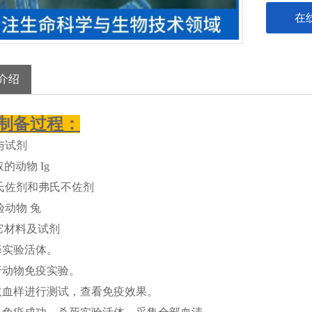
在
介绍
制备过程：
与试剂
的动物 Ig
氏佐剂和弗氏不佐剂
验动物 兔
它材料及试剂
择实验活体。
行动物免疫实验。
取血样进行测试，查看免疫效果。