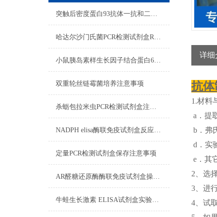
突触后密度蛋白93抗体一抗和二抗的区别
哈达尔沙门氏菌PCR检测试剂盒RNA质量检测
详细
小鼠胰岛素样生长因子结合蛋白6ELISA试剂盒注意事项
双重轮丝链霉菌培养​注意事项
抗体
1.材料
杀蛎包拉米虫PCR检测试剂盒注意事项
a．提取
b．弗
NADPH elisa酶联免疫试剂盒反应步骤
d．实
定量PCR检测试剂盒保存注意事项
e．其
2、选
AR醛糖还原酶酶联免疫试剂盒操作步骤
3、进
牛蛙生长激素 ELISA试剂盒实验操作注意事项
4、试