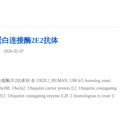
白连接酶2E2抗体
026-02-07
：
2E2抗体别 名:UB2E2_HUMAN; UBC4/5 homolog yeast;
cH8; Ube2e2; Ubiquitin carrier protein E2; Ubiquitin conjugating
E2; Ubiquitin conjugating enzyme E2E 2 (homologous to yeast U