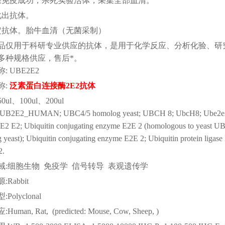
果免疫成功，杀死实验活体，采集全部血清。
化出抗体。
定抗体。胎牛血清（无菌采制）
品仅用于科研
专业供应的抗体，是用于化学反应、分析化验、研
多种规格供应，售后*。
称
:
UBE2E2
称
:
泛素蛋白连接酶
2E2抗体
50ul、100ul、200ul
:UB2E2_HUMAN; UBC4/5 homolog yeast; UBCH 8; UbcH8; Ube2e2; Ubiq
E2 E2; Ubiquitin conjugating enzyme E2E 2 (homologous to yeast U
yeast); Ubiquitin conjugating enzyme E2E 2; Ubiquitin protein ligase
2.
域
:细胞生物 免疫学 信号转导 表观遗传学
源
:Rabbit
型
:Polyclonal
应
:Human, Rat, (predicted: Mouse, Cow, Sheep, )