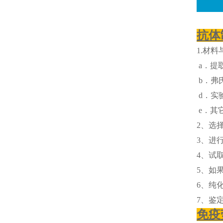
抗体
1.材料
a．提取
b．弗
d．实
e．其
2、选
3、进
4、试
5、如
6、纯
7、鉴
免疫