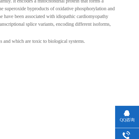
mily. It encodes a mitochondrial protein that forms a
he superoxide byproducts of oxidative phosphorylation and
ne have been associated with idiopathic cardiomyopathy
nscriptional splice variants, encoding different isoforms,
s and which are toxic to biological systems.
QQ咨询