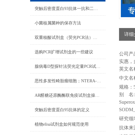
突触后密度蛋白93抗体一抗和二抗的区别
小菌核属菌种的保存方法
详细
双重核酸试剂盒（荧光PCR法）检测程序
选购PCR扩增试剂盒的一些建议
公司
产
实惠，
腺病毒D型探针法荧光定量PCR试剂盒反应五要素
英文名
中文名
恶性多发性畸胎瘤细胞；NTERA-2操作流程
规格：
别
名
AR醛糖还原酶酶联免疫试剂盒操作步骤
Superoxi
SODM
突触后密度蛋白95抗体的定义
研究领
植物elisa试剂盒如何规范使用
抗体来