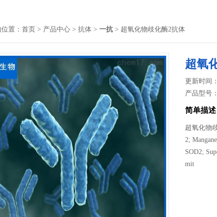
的位置：
首页
>
产品中心
>
抗体
>
一抗
> 超氧化物歧化酶2抗体
超氧
更新时间： 2
产品型号
简单描述
超氧化物歧化酶2
2; Mangan
SOD2; Supe
mit