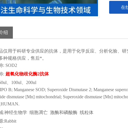
在
介绍
品仅用于科研
专业供应的抗体，是用于化学反应、分析化验、研
多种规格供应，售后*。
称
:
SOD2
称
:
超氧化物歧化酶
2抗体
50ul、100ul、200ul
:IPO B; Manganese SOD; Superoxide Dismutase 2; Manganese supe
de dismutase [Mn] mitochondrial; Superoxide dismutase [Mn] mitochon
_HUMAN.
域
:神经生物学 细胞凋亡 激酶和磷酸酶 线粒体
源
:Rabbit