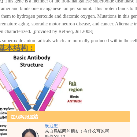
绍
:This gene is a member of the iron/manganese superoxide dismutase fa
amer and binds one manganese ion per subunit. This protein binds to t
 them to hydrogen peroxide and diatomic oxygen. Mutations in this ge
remature aging, sporadic motor neuron disease, and cancer. Alternate tra
n characterized. [provided by RefSeq, Jul 2008]
 superoxide anion radicals which are normally produced within the cell
基本结构：
欢迎您！
来自局域网的朋友！有什么可以帮
助您的吗？