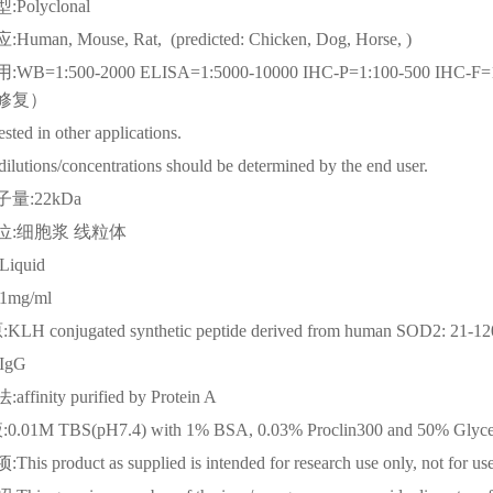
型
:Polyclonal
应
:Human, Mouse, Rat, (predicted: Chicken, Dog, Horse, )
用
:WB=1:500-2000 ELISA=1:5000-10000 IHC-P=1:100-500 IHC-
修复）
tested in other applications.
dilutions/concentrations should be determined by the end user.
子量
:22kDa
位
:细胞浆 线粒体
:Liquid
:1mg/ml
原
:KLH conjugated synthetic peptide derived from human SOD2: 21-12
:IgG
法
:affinity purified by Protein A
液
:0.01M TBS(pH7.4) with 1% BSA, 0.03% Proclin300 and 50% Glyce
项
:This product as supplied is intended for research use only, not for us