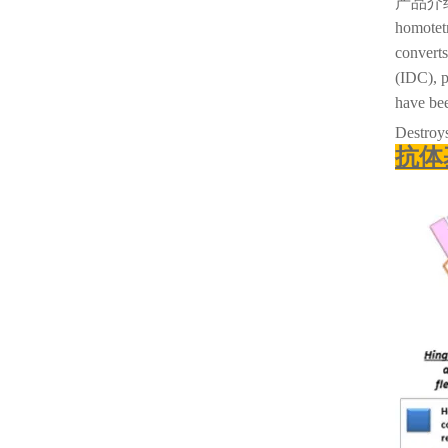
产品介
homotetr
converts
(IDC), p
have bee
Destroys
抗体