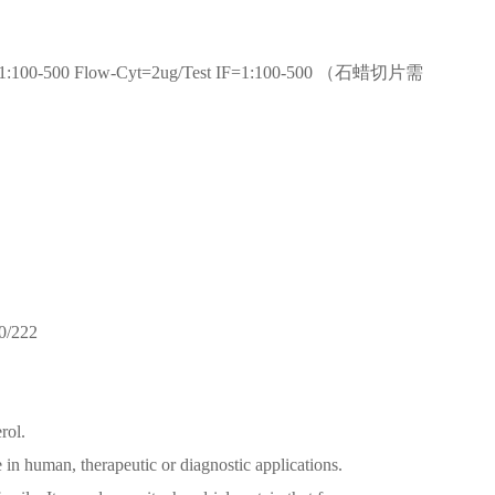
F=1:100-500 Flow-Cyt=2ug/Test IF=1:100-500 （石蜡切片需
0/222
rol.
e in human, therapeutic or diagnostic applications.