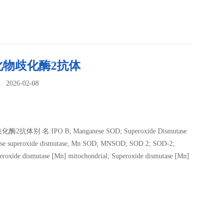
化物歧化酶2抗体
026-02-08
：
抗体别 名:IPO B; Manganese SOD; Superoxide Dismutase
ese superoxide dismutase; Mn SOD; MNSOD; SOD 2; SOD-2;
roxide dismutase [Mn] mitochondrial; Superoxide dismutase [Mn]