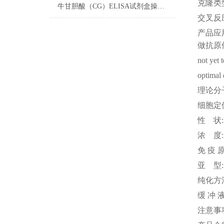
克隆类
牛甘胆酸（CG）ELISA试剂盒操作步骤
交叉反
产品应
做抗原
not yet 
optimal 
理论分
细胞定
性
状
浓
度
免
疫
亚
型
纯化方
缓
冲
注意事