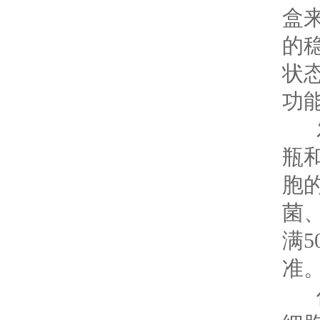
盒
的
状
功
发
瓶
胞的
菌
满
准
保