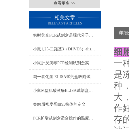
查看更多 >>
相关文章
RELEVANT ARTICLES
详细
实时荧光PCR试剂盒是现代分子生物学领域中的重要工具
小鼠1,25-二羟基3（DHVD3）elisa试剂盒注意事项
细
一
小鼠肝炎病毒PCR检测试剂盒实验注意事项
是
鸡一氧化氮 ELISA试剂盒吸附试验影响标本注意事项
种
小鼠M型肌酸激酶ELISA试剂盒操作步骤
大
突触后密度蛋白95抗体的定义
作
存
PCR扩增试剂盒适合操作的温度范围