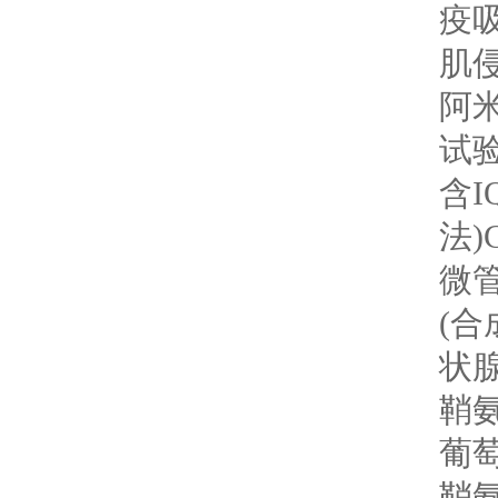
疫吸
肌侵
阿米
试验
含I
法)
微管
(合
状腺
鞘
葡萄
鞘