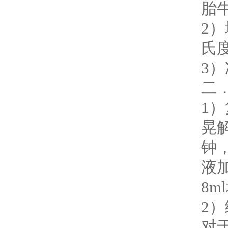
胎牛
2
氏度
3
二
1
晃
钟
液
8
2
对