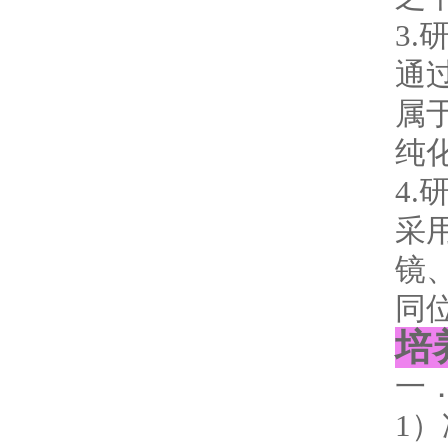
3
通
属
纯
4
采
镜
同
培
一
1）