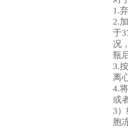
1
2.
于
况
瓶
3.
离
4
或
3
胞