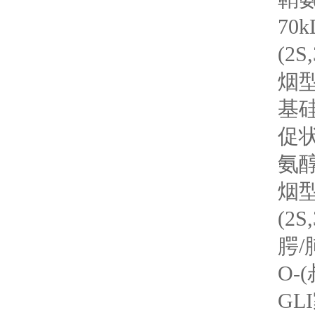
70
(2
烟型
基硅
促状
氨醇
烟型
(2
腭/
O-
GL