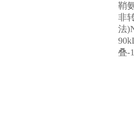
鞘氨
非转
法)
90
叠-