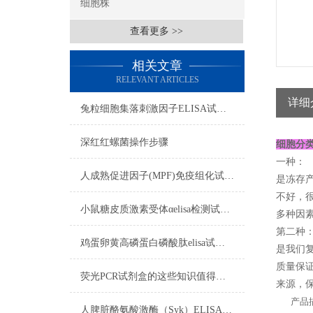
细胞株
查看更多 >>
相关文章
RELEVANT ARTICLES
详细
兔粒细胞集落刺激因子ELISA试剂盒​注意事项
深红红螺菌操作步骤
细胞分
一种：
人成熟促进因子(MPF)免疫组化试剂盒​实验步骤
是冻存
不好，
小鼠糖皮质激素受体αelisa检测试剂盒操作步骤
多种因素
第二种
鸡蛋卵黄高磷蛋白磷酸肽elisa试剂盒吸附试验影响标本注意事项
是我们复
质量保证
荧光PCR试剂盒的这些知识值得我们学习
来源，保
产品描
人脾脏酪氨酸激酶（Syk）ELISA免费代测试剂盒​标本要求