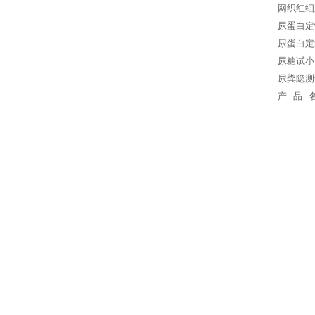
网织红细
尿蛋白定
尿蛋白定
尿糖试小
尿粪隐测
产 品 