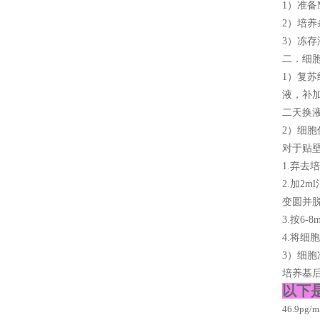
1）准备M
2）培养
3）冻存
二．细
1）复苏
液，补加
二天换
2）细胞
对于贴
1.弃去
2.加2
变圆并
3.按6
4.将细
3）细
培养基后
以下
46.9pg