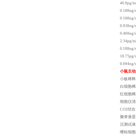
46.9pg
0.188n
0.188n
0.938n
0.469n
2.34pg
0.188n
18.75p
0.094
小鼠主动
小板稀释
白细胞稀
红细胞稀
细胞仪清
CO2结
脑脊液蛋
沉测试液
嗜粒细胞