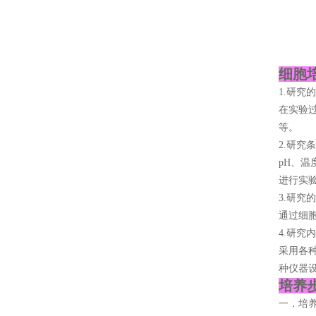
细胞
1.研究
在实验
等。
2.研究
pH、
进行实
3.研究
通过细
4.研究
采用各
种仪器
培养步
一．培