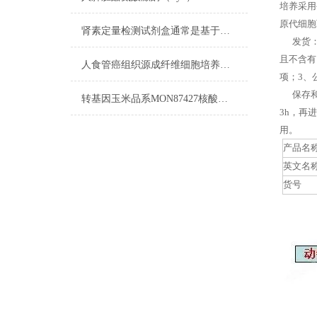
培养采用
原代细胞
肾素定量检测试剂盒通常是基于免疫学原理设计的
发货：客
且不含有
人食管癌组织源成纤维细胞培养步骤
项；3、
保存和应
转基因玉米品系MON87427核酸检测试剂盒​流程
3h，再
用。
产品名
英文名
货号