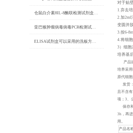
对于贴
1.弃去
仓鼠白介素8IL-8酶联检测试剂盒操作步骤
2.加2
变圆并
亚巴猴肿瘤病毒病毒PCR检测试剂盒实验操作步骤
3.按6
4.将细
ELISA试剂盒可以采用的洗板方法有哪些？
3）细
培养基后
产品描
培养采用
原代细胞
发货：客
且不含有
项；3、
保存和应
3h，再
用。
产品名