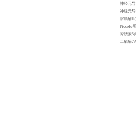
神经元导向
神经元导
溶脂酶Ⅲ
Picco
肾胱素5(
二酯酶7