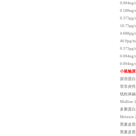
0.094n
0.188n
9.375p
18.75p
4.688p
46.9pg
9.375p
0.094n
0.094n
小鼠输尿
尿溶蛋白2
管非炎性
线粒体融
Midli
多聚蛋白
Metaxi
黑素皮质激
黑素皮质激