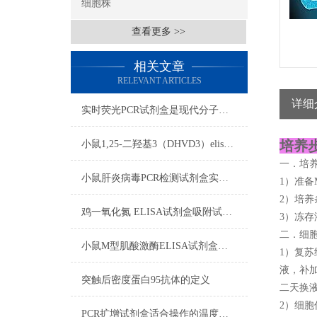
细胞株
查看更多 >>
相关文章
RELEVANT ARTICLES
详细
实时荧光PCR试剂盒是现代分子生物学领域中的重要工具
培养步
小鼠1,25-二羟基3（DHVD3）elisa试剂盒注意事项
一．培
小鼠肝炎病毒PCR检测试剂盒实验注意事项
1）准备M
2）培养
鸡一氧化氮 ELISA试剂盒吸附试验影响标本注意事项
3）冻存
二．细
小鼠M型肌酸激酶ELISA试剂盒操作步骤
1）复苏
液，补加
突触后密度蛋白95抗体的定义
二天换
2）细胞
PCR扩增试剂盒适合操作的温度范围