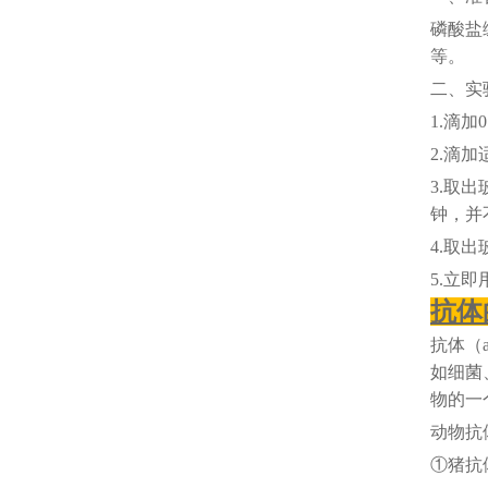
磷酸盐
等。
二、实
1.滴加
2.滴
3.取出
钟，并
4.取
5.立
抗体
抗体（
如细菌
物的一
动物抗
①猪抗