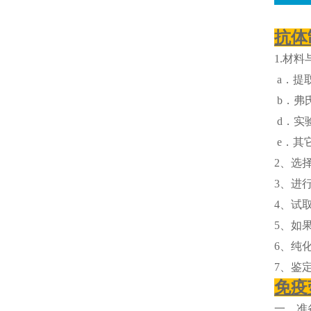
抗体
1.材料
a．提取
b．弗
d．实
e．其
2、选
3、进
4、试
5、如
6、纯
7、鉴
免疫
一、准