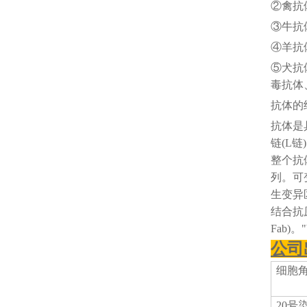
②禽抗
③牛抗
④羊抗
⑤犬抗
毒抗体
抗体的
抗体是
链(L
整个抗
列。可
生变异
结合抗原
Fab)。
公司
细胞
20号