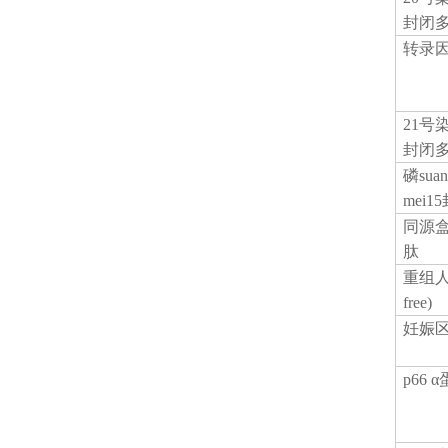
封闭
转录
21号
封闭
磷
su
mei
同源
肽
重组
free)
妊娠
p66