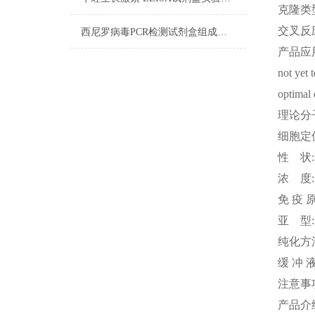
克隆类
交叉反
西尼罗病毒PCR检测试剂盒组成及试剂配制
产品应
not yet 
optimal 
理论分
细胞定
性
状
浓
度
免
疫
亚
型
纯化方
缓
冲
注意事
产品介