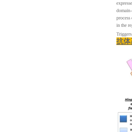
expresse
domain-c
process 
in the r
Triggers
抗体