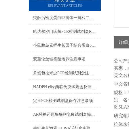
相关文章
RELEVANT ARTICLES
突触后密度蛋白93抗体一抗和二抗的区别
哈达尔沙门氏菌PCR检测试剂盒RNA质量检测
详细
小鼠胰岛素样生长因子结合蛋白6ELISA试剂盒注意事项
双重轮丝链霉菌培养​注意事项
公司
产
实惠，
杀蛎包拉米虫PCR检测试剂盒注意事项
英文名
中文名
NADPH elisa酶联免疫试剂盒反应步骤
规格：
别
名
定量PCR检测试剂盒保存注意事项
6; SLA
AR醛糖还原酶酶联免疫试剂盒操作步骤
研究领
抗体来
牛蛙生长激素 ELISA试剂盒实验操作注意事项