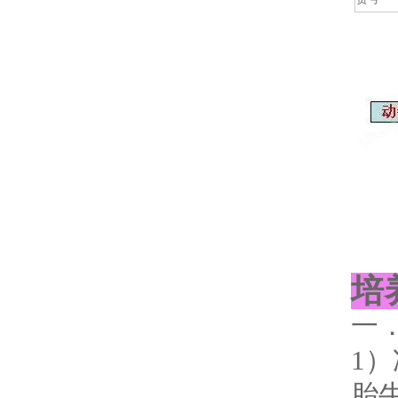
培
一
1）
胎牛