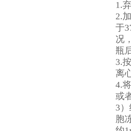
1
2.
于
况
瓶
3.
离
4
或
3
胞
约