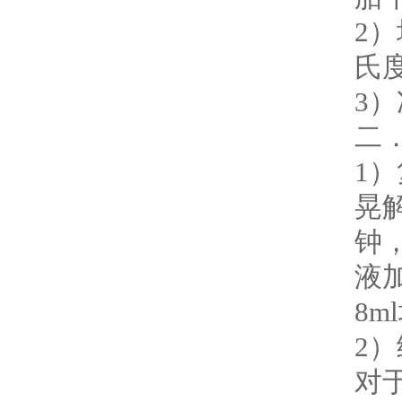
2
氏度
3
二
1
晃
钟
液
8
2
对