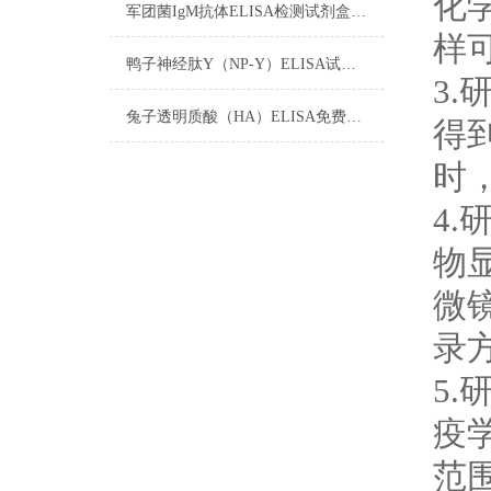
化
军团菌IgM抗体ELISA检测试剂盒注意事项
样
鸭子神经肽Y（NP-Y）ELISA试剂盒注意事项
3
兔子透明质酸（HA）ELISA免费代测试剂盒间接法的步骤
得
时
4
物
微
录
5
疫
范