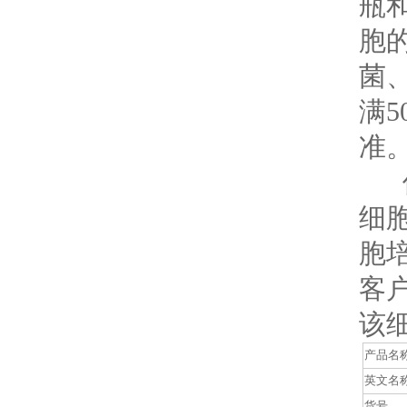
瓶
胞的
菌
满
准
保
细
胞
客
该
产品名
英文名
货号