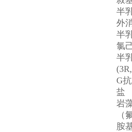
叔
半乳
外
半乳
氯己
半乳
(3
G抗
盐
岩藻
（
胺基