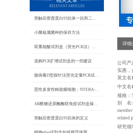
相关文章
RELEVANT ARTICLES
突触后密度蛋白93抗体一抗和二抗的区别
小菌核属菌种的保存方法
详细
双重核酸试剂盒（荧光PCR法）检测程序
选购PCR扩增试剂盒的一些建议
公司
产
实惠，
腺病毒D型探针法荧光定量PCR试剂盒反应五要素
英文名
中文名
恶性多发性畸胎瘤细胞；NTERA-2操作流程
规格：
别
名
AR醛糖还原酶酶联免疫试剂盒操作步骤
member 
related 
突触后密度蛋白95抗体的定义
研究领
植物elisa试剂盒如何规范使用