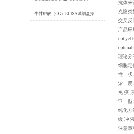
抗体来
克隆类
牛甘胆酸（CG）ELISA试剂盒操作步骤
交叉反
产品应
not yet 
optimal 
理论分
细胞定
性
状
浓
度
免
疫
亚
型
纯化方
缓
冲
注意事