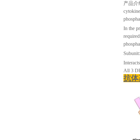
产品介
cytokine
phosphat
In the p
required
phosphat
Subunit:
Interac
All 3 D
抗体