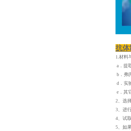
抗体
1.材料
a．提取
b．弗
d．实
e．其
2、选
3、进
4、试
5、如