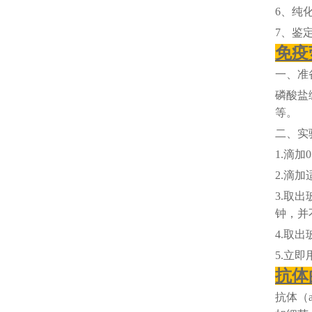
6、纯
7、鉴
免疫
一、准
磷酸盐
等。
二、实
1.滴加
2.滴
3.取出
钟，并
4.取
5.立
抗体
抗体（