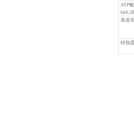
ATP
kir6
表皮
锌指