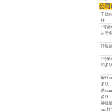
公司
干扰
s
肽
1号染
封闭
转运
1号染
闭多
羧肽
m
多肽
磷
su
多肽
神经
mei