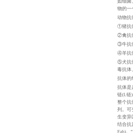
如细菌
物的一
动物抗
①猪抗
②禽抗
③牛抗
④羊抗
⑤犬抗
毒抗体
抗体的
抗体是
链(L
整个抗
列。可
生变异
结合抗原
Fab)。