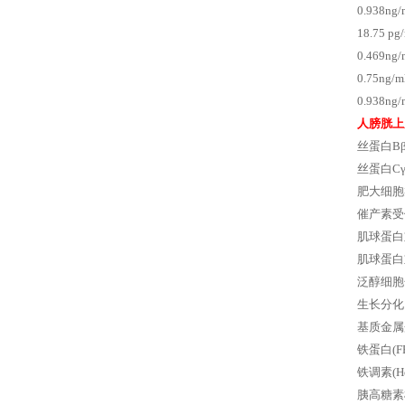
0.938ng
18.75 p
0.469ng
0.75ng
0.938
人膀胱上
丝蛋白B
丝蛋白Cγ
肥大细胞
催产素受
肌球蛋白
肌球蛋白
泛醇细胞
生长分化
基质金属
铁蛋白(
铁调素(H
胰高糖素