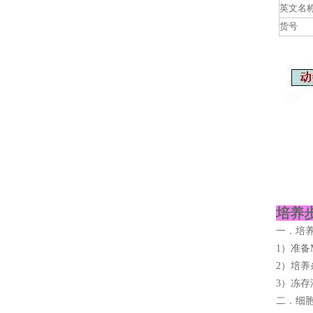
英文名
货号
培养步
一．培
1）准备M
2）培养
3）冻存
二．细