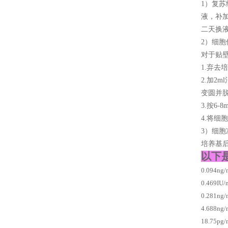
1）复苏
液，补加
二天换
2）细胞
对于贴
1.弃去
2.加2
变圆并
3.按6
4.将细
3）细
培养基后
以下
0.094n
0.469I
0.281n
4.688ng
18.75pg