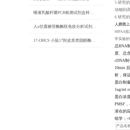
5.研
动物到
唾液乳酸杆菌PCR检测试剂盒样品DNA的制备
6.研
人膀胱上
人α甘露糖苷酶酶联免疫分析试剂盒双抗体夹心法(检测未知抗原)
HIPA
学实验的
17-OHCS 小鼠17羟皮质类固醇酶联免疫试剂盒洗涤方法
总RNA
度、总
cDNA
10min
析，保
蛋白制
1ug/ml
蛋白浓度，组
PMSF，
潜在的
组学；<
产品名