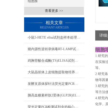
细胞株
查看更多 >>
相关文章
RELEVANT ARTICLES
详细
小鼠5-HETE elisa试剂盒​样本处理及要求
细胞
猪内源性逆转录病毒RT-LAMP试剂盒流程
1.研究
鸡胸苷酸合成酶(TS)ELISA试剂盒样本处理及要求
在实验
等。
大鼠晶状体上皮细胞提取物培养步骤
2.研
物等因
发酵支原体探针法荧光定量PCR检测试剂盒反应五要素
3.研
等方法
胰高血糖素样肽2受体(GLP2R)ELISA试剂盒双抗体夹心法
4.研
化学、
荧光定量PCR检测试剂盒的核心在于“实时”与“定量”