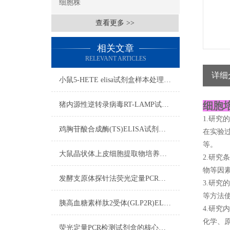
细胞株
查看更多 >>
相关文章
RELEVANT ARTICLES
详细
小鼠5-HETE elisa试剂盒​样本处理及要求
细胞
猪内源性逆转录病毒RT-LAMP试剂盒流程
1.研究
鸡胸苷酸合成酶(TS)ELISA试剂盒样本处理及要求
在实验
等。
大鼠晶状体上皮细胞提取物培养步骤
2.研
物等因
发酵支原体探针法荧光定量PCR检测试剂盒反应五要素
3.研
等方法
胰高血糖素样肽2受体(GLP2R)ELISA试剂盒双抗体夹心法
4.研
化学、
荧光定量PCR检测试剂盒的核心在于“实时”与“定量”