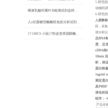
5.研
动物到
唾液乳酸杆菌PCR检测试剂盒样品DNA的制备
6.研
人脐静脉
人α甘露糖苷酶酶联免疫分析试剂盒双抗体夹心法(检测未知抗原)
院，采集
谱分析以
17-OHCS 小鼠17羟皮质类固醇酶联免疫试剂盒洗涤方法
总RNA
度、总
cDNA
10min
析，保
蛋白制
1ug/ml
测定蛋白浓度
及PMS
潜在的
组学；<
产品名