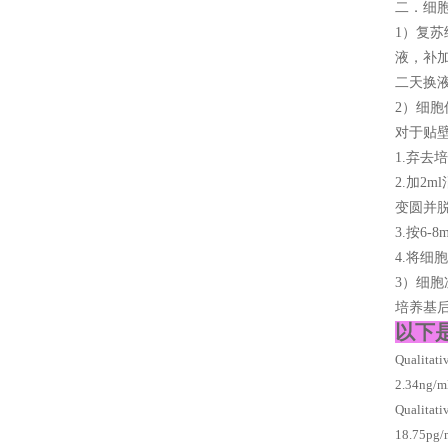
二．细
1）复苏
液，补加
二天换
2）细胞
对于贴
1.弃去
2.加2
变圆并
3.按6
4.将细
3）细
培养基后
以下
Qualit
2.34ng
Qualita
18.75p