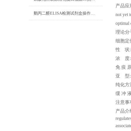
产品应
鹅丙二醛ELISA检测试剂盒操作步骤
not yet 
optimal 
理论分
细胞定
性
状
浓
度
免
疫
亚
型
纯化方
缓
冲
注意事
产品介
regulate
associat