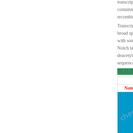
transcri
containi
recombin
Transcri
broad sp
with som
Notch ta
deacetyl
sequence
商品
No