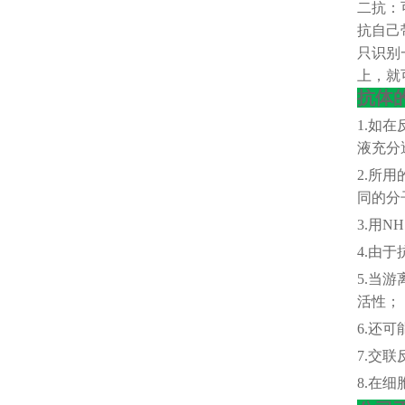
二抗：
抗自己
只识别
上，就
抗体
1.如在
液充分
2.所
同的分
3.用
4.由于
5.当
活性；
6.还
7.交
8.在