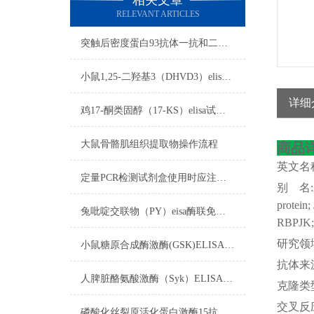
相关文章
RELEVANT ARTICLES
突触后密度蛋白93抗体一抗和二抗的区别
小鼠1,25-二羟基3（DHVD3）elisa试剂盒注意事项
详细
鸡17-酮类固醇（17-KS）elisa试剂盒操作步骤
大鼠骨骼肌组织提取物操作流程
商品
英文名
定量PCR检测试剂盒使用时应注意以下方面
别
名
protein
兔吡啶交联物（PY）eisa酶联免疫试剂盒实验禁忌
RBPJK; 
研究领
小鼠糖原合成酶激酶(GSK)ELISA试剂盒标本的采集与保存
抗体来
人脾脏酪氨酸激酶（Syk）ELISA免费代测试剂盒​标本要求
克隆类
交叉反
磷酸化丝裂原活化蛋白激酶15抗体​制备过程