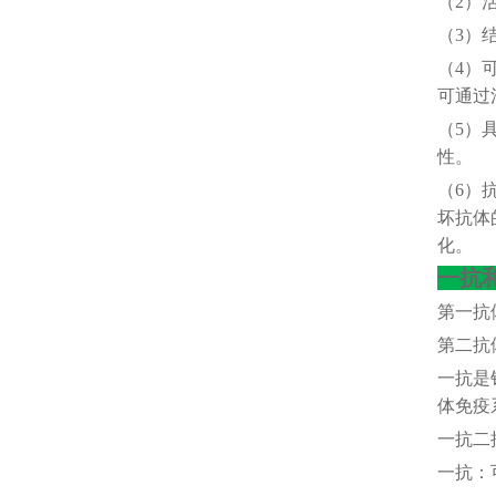
（
2）
（
3）
（
4）
可通过
（
5）
性。
（
6）
坏抗体
化。
一抗
第一抗
第二抗
一抗是
体免疫
一抗二
一抗：