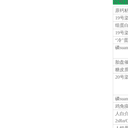
公司
原钙
19号
组蛋
19号
“冷"
磷
su
胎盘
糖皮
20号
磷
su
鸡免
人白
2sRα/