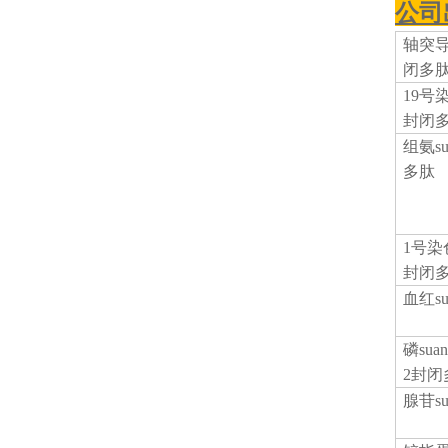
公司
轴突
闭多
19号
封闭
组氨
s
多肽
1号染
封闭
血红
磷
su
2封闭
腺苷
s