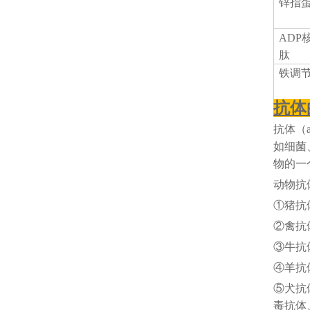
锌指
ADP
肽
铁调
抗体
抗体（
如细菌
物的一
动物抗
①猪抗
②禽抗
③牛抗
④羊抗
⑤犬抗
毒抗体