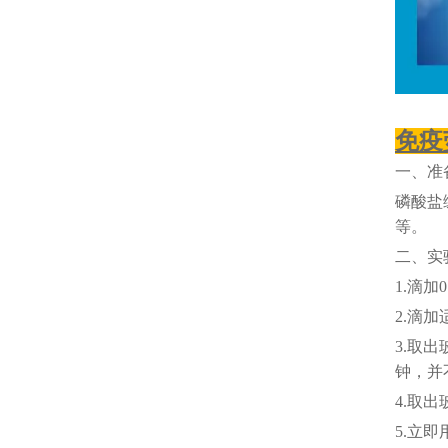
免疫
一、准
磷酸盐
等。
二、实
1.滴加
2.滴
3.取出
钟，并
4.取
5.立