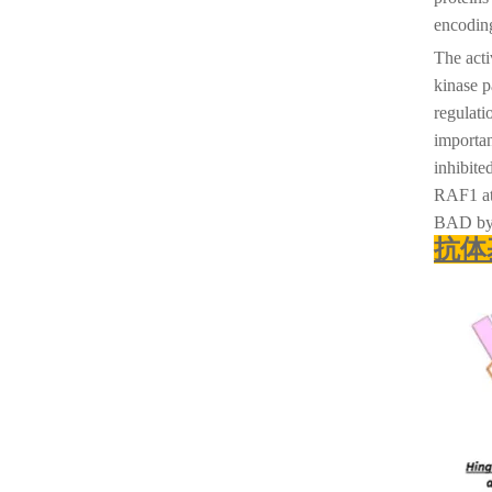
encoding
The acti
kinase p
regulat
importan
inhibit
RAF1 at 
BAD by
抗体