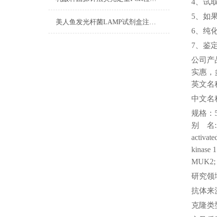
4、试
5、如
美人鱼发光杆菌LAMP试剂盒注意事项
6、纯
7、鉴
公司
产
实惠，
英文名
中文名
规格：
别
名
activate
kinase 
MUK2; R
研究领
抗体来
克隆类