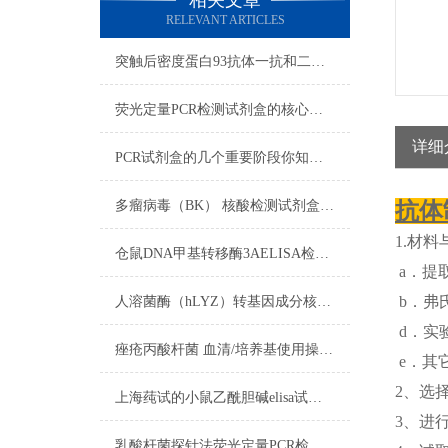
相关文章
RELEVANT ARTICLES
突触后密度蛋白93抗体一抗和二抗的区别
荧光定量PCR检测试剂盒的核心在于“实时”与“定量”
详细
PCR试剂盒的几个重要阶段你知道吗？
多瘤病毒（BK） 核酸检测试剂盒（PCR-荧光探针法）反应流程常规程序
抗体
1.材料
仓鼠DNA甲基转移酶3AELISA检测试剂盒​使用注意说明
a．提取
b．弗
人溶菌酶（hLYZ）转基因成分核酸检测试剂盒​的试剂准备
d．实
痤疮丙酸杆菌 血清/培养基使用操作方法
e．其
2、选
上海莼试的小鼠乙酰胆碱elisa试剂盒是您科研试剂领域中的可信伙伴
3、进
乳酸杆菌探针法荧光定量PCR检测试剂盒使用方法