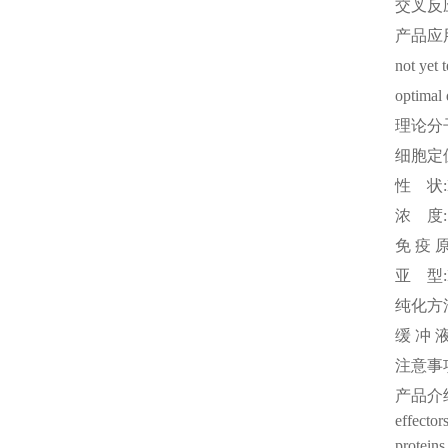
交叉反
产品应
not yet 
optimal 
理论分
细胞定
性
状
浓
度
免
疫
亚
型
纯化方
缓
冲
注意事
产品介
effector
proteins