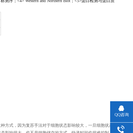
4> Western and Northern Blot；<5>蛋白检测与蛋白质
QQ咨询
这种方式，因为复苏手法对于细胞状态影响较大，一旦细胞状态
状态影响很大，也不是细胞储存的方式，快递时间也很难控制，