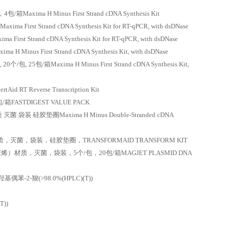
H Minus First Strand cDNA Synthesis Kit
trand cDNA Synthesis Kit for RT-qPCR, with dsDNase
 Strand cDNA Synthesis Kit for RT-qPCR, with dsDNase
s First Strand cDNA Synthesis Kit, with dsDNase
箱Maxima H Minus First Strand cDNA Synthesis Kit,
 Reverse Transcription Kit
ASTDIGEST VALUE PACK
袋装 硅胶垫圈Maxima H Minus Double-Stranded cDNA
质，灭菌，袋装，硅胶垫圈，TRANSFORMAID TRANSFORM KIT
烯）材质，灭菌，袋装，5个/包，20包/箱MAGJET PLASMID DNA
-2-羧(>98.0%(HPLC)(T))
))