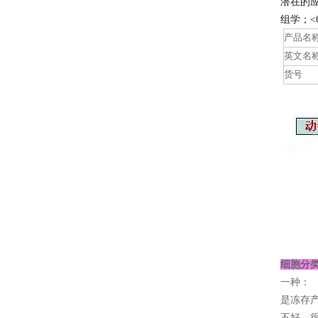
潜在的
组学；<
产品名
英文名
货号
细胞分
一种：
是冻存
不好，