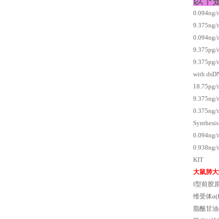
以下
0.094n
9.375n
0.094ng
9.375pg
9.375p
with dsD
18.75p
9.375
0.375n
Synthesis
0.094
0.938
KIT
大鼠肺大
Ⅰ型前胶原
维受体α(
脂酰甘油(