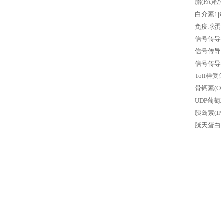
脂(PA)检
白介素1β
免疫球蛋白
信号传导转
信号传导转录
信号传导转
Toll样受
骨钙素(O
UDP葡萄
胰岛素(I
胱天蛋白酶