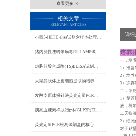
查看更多 >>
相关文章
RELEVANT ARTICLES
详细
小鼠5-HETE elisa试剂盒​样本处理及要求
培养步
猪内源性逆转录病毒RT-LAMP试剂盒流程
一．培
鸡胸苷酸合成酶(TS)ELISA试剂盒样本处理及要求
1）准备M
2）培养
大鼠晶状体上皮细胞提取物培养步骤
3）冻存
二．细
发酵支原体探针法荧光定量PCR检测试剂盒反应五要素
1）复苏
液，补加
胰高血糖素样肽2受体(GLP2R)ELISA试剂盒双抗体夹心法
二天换
2）细胞
荧光定量PCR检测试剂盒的核心在于“实时”与“定量”
对于贴