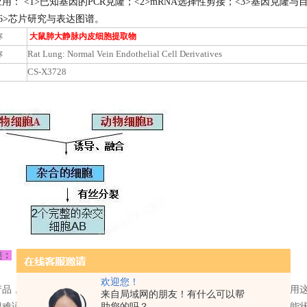
应用：
<1>已知基因的PCR克隆；<2>mRNA选择性剪接；<3>基因克隆与目标测序；<
6>芯片研究与表达图谱。
称
大鼠肺大静脉内皮细胞提取物
称
Rat Lung: Normal Vein Endothelial Cell Derivatives
CS-X3728
类：
欢迎您！
产品，由氮直液接拿出，干冰运输给客户。一般不推荐这种，也较少使用
来自局域网的朋友！有什么可以帮
很难说是细胞自身不行，还是复苏没操作好；另外温度对细胞、基因功能
助您的吗？