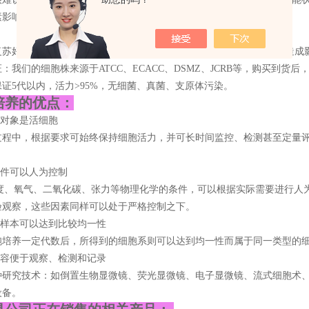
影响产品的质量；干冰运输需要额外添加400元的运费(顺丰)。
：
苏好细胞，QC通过后，T-25灌满培养基常温运输给客户，排除复苏造成
：我们的细胞株来源于ATCC、ECACC、DSMZ、JCRB等，购买到
证5代以内，活力>95%，无细菌、真菌、支原体污染。
培养的优点：
的对象是活细胞
过程中，根据要求可始终保持细胞活力，并可长时间监控、检测甚至定量
条件可以人为控制
温度、氧气、二氧化碳、张力等物理化学的条件，可以根据实际需要进行人
验观察，这些因素同样可以处于严格控制之下。
的样本可以达到比较均一性
胞培养一定代数后，所得到的细胞系则可以达到均一性而属于同一类型的
内容便于观察、检测和记录
种研究技术：如倒置生物显微镜、荧光显微镜、电子显微镜、流式细胞术
设备。