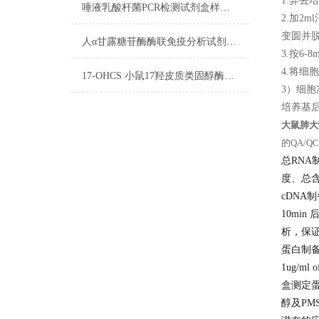
1.弃去
唾液乳酸杆菌PCR检测试剂盒样品DNA的制备
2.加2
变圆并
人α甘露糖苷酶酶联免疫分析试剂盒双抗体夹心法(检测未知抗原)
3.按6
4.将细
17-OHCS 小鼠17羟皮质类固醇酶联免疫试剂盒洗涤方法
3）细
培养基后
大鼠肺大
的QA/
总RNA
度、总
cDNA
10min
析，保
蛋白制
1ug/ml
盒测定蛋白浓
醇及PM