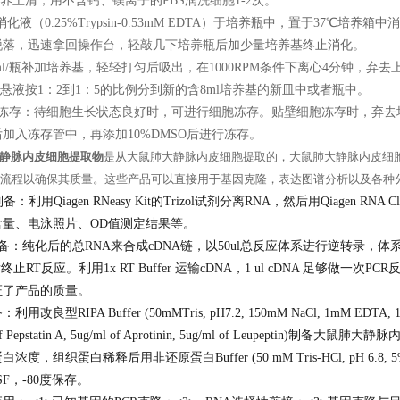
培养上清，用不含钙、镁离子的PBS润洗细胞1-2次。
ml消化液（0.25%Trypsin-0.53mM EDTA）于培养瓶中，置于37
脱落，迅速拿回操作台，轻敲几下培养瓶后加少量培养基终止消化。
-8ml/瓶补加培养基，轻轻打匀后吸出，在1000RPM条件下离心4分钟，弃
胞悬液按1：2到1：5的比例分到新的含8ml培养基的新皿中或者瓶中。
胞冻存：待细胞生长状态良好时，可进行细胞冻存。贴壁细胞冻存时，弃去
加入冻存管中，再添加10%DMSO后进行冻存。
静脉内皮细胞提取物
是从大鼠肺大静脉内皮细胞提取的，大鼠肺大静脉内皮细
QC流程以确保其质量。这些产品可以直接用于基因克隆，表达图谱分析以及各种
制备：
利用Qiagen RNeasy Kit的Trizol试剂分离RNA，然后用Qiagen
含量、电泳照片、OD值测定结果等。
制备：
纯化后的总RNA来合成cDNA链，以50ul总反应体系进行逆转录，体系
 后终止RT反应。利用1x RT Buffer 运输cDNA，1 ul cDNA 足够
证了产品的质量。
备：
利用改良型RIPA Buffer (50mMTris, pH7.2, 150mM NaCl, 1mM EDTA, 1
 of Pepstatin A, 5ug/ml of Aprotinin, 5ug/ml of Leup
度，组织蛋白稀释后用非还原蛋白Buffer (50 mM Tris-HCl, pH 6.8, 5% Glyc
SF，-80度保存。