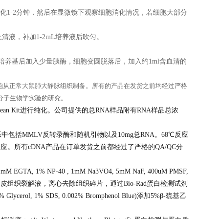
℃培养箱中消化1-2分钟，然后在显微镜下观察细胞消化情况，若细胞大部分
去上清液，补加1-2mL培养液后吹匀。
培养基后加入少量胰酶，细胞变圆脱落后，加入约1ml含血清的
胞从正常大鼠肺大静脉组织制备。所有的产品在发货之前均经过严格
分子生物学实验的研究。
 RNA Clean Kit进行纯化。公司提供的总RNA样品附有RNA样品总浓
中包括MMLV反转录酶和随机引物以及10mg总RNA。68℃反应
做一次PCR反应。所有cDNA产品在订单发货之前都经过了严格的QA/QC分
mM EGTA, 1% NP-40 , 1mM Na3VO4, 5mM NaF, 400uM PMSF,
eptin)制备大鼠肺大静脉内皮组织裂解液，离心去除组织碎片，通过Bio-Rad蛋白检测试剂
erol, 1% SDS, 0.002% Bromphenol Blue)添加5%β-巯基乙