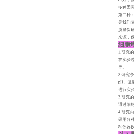
多种因素
第二种
是我们复
质量保证
来源，保
细胞
1.研究
在实验
等。
2.研究
pH、
进行实
3.研究
通过细
4.研究
采用各
种仪器