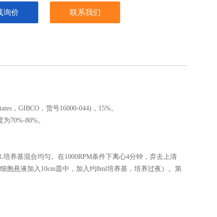
线询价
联系我们
tes，GIBCO，货号16000-044)，15%。
70%-80%。
L培养基混合均匀。在1000RPM条件下离心4分钟，弃去上清
细胞悬液加入10cm皿中，加入约8ml培养基，培养过夜）。第