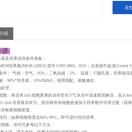
在
介绍
骤:
养基及培养冻存条件准备：
EM培养基(MEM:GIBCO,货号11095-080)，85%；北美胎牛血清(United Sta
条件： 气相：空气，95%；二氧化碳，5%。 温度：37摄氏度，培养箱湿度为
液：90%*培养基，10%DMSO，现用现配。液氮储存。
胞处理：
细胞：将含有1mL细胞悬液的冻存管在37℃水浴中迅速摇晃解冻，加入4m
1-2mL培养基后吹匀。然后将所有细胞悬液加入培养瓶中培养过夜（或将
液并检查细胞密度。
传代：如果细胞密度达80%-90%，即可进行传代培养。
壁细胞，传代可参考以下方法：